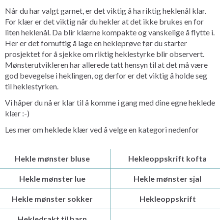
Når du har valgt garnet, er det viktig å ha riktig heklenål klar.
For klær er det viktig når du hekler at det ikke brukes en for
liten heklenål. Da blir klærne kompakte og vanskelige å flytte i.
Her er det fornuftig å lage en hekleprøve før du starter
prosjektet for å sjekke om riktig heklestyrke blir observert.
Mønsterutvikleren har allerede tatt hensyn til at det må være
god bevegelse i heklingen, og derfor er det viktig å holde seg
til heklestyrken.
Vi håper du nå er klar til å komme i gang med dine egne heklede
klær :-)
Les mer om heklede klær ved å velge en kategori nedenfor
Hekle mønster bluse
Hekleoppskrift kofta
Hekle mønster lue
Hekle mønster sjal
Hekle mønster sokker
Hekleoppskrift
Hekledrakt til barn