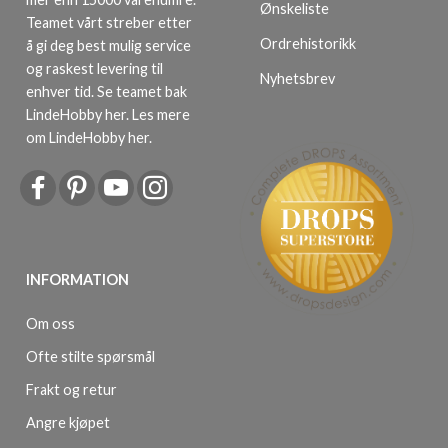
Ønskeliste
Teamet vårt streber etter
Ordrehistorikk
å gi deg best mulig service
og raskest levering til
Nyhetsbrev
enhver tid. Se teamet bak
LindeHobby her.
Les mere
om LindeHobby her
.
INFORMATION
Om oss
Ofte stilte spørsmål
Frakt og retur
Angre kjøpet