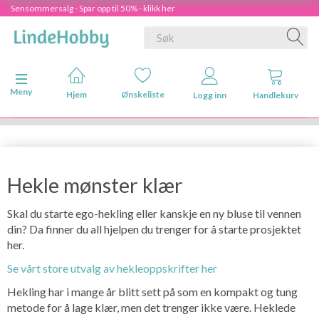
Sensommersalg - Spar opp til 50% - klikk her
Veksle navigasjon
Meny
Hjem
Ønskeliste
Logg inn
Handlekurv
Hekle mønster klær
Skal du starte ego-hekling eller kanskje en ny bluse til vennen
din? Da finner du all hjelpen du trenger for å starte prosjektet
her.
Se vårt store utvalg av hekleoppskrifter her
Hekling har i mange år blitt sett på som en kompakt og tung
metode for å lage klær, men det trenger ikke være. Heklede