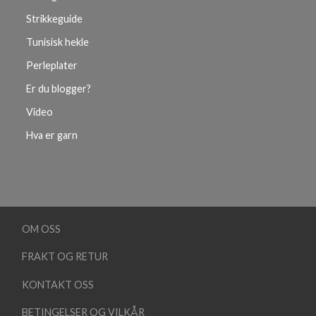
Strikkeguide
Tunisisk hekle
Perleplater
Er du blogger?
Video
Hva er garn
OM OSS
FRAKT OG RETUR
KONTAKT OSS
BETINGELSER OG VILKÅR