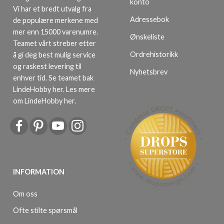
konto
Vi har et bredt utvalg fra
Adressebok
de populære merkene med
mer enn 15000 varenumre.
Ønskeliste
Teamet vårt streber etter
Ordrehistorikk
å gi deg best mulig service
og raskest levering til
Nyhetsbrev
enhver tid. Se teamet bak
LindeHobby her.
Les mere
om LindeHobby her
.
INFORMATION
Om oss
Ofte stilte spørsmål