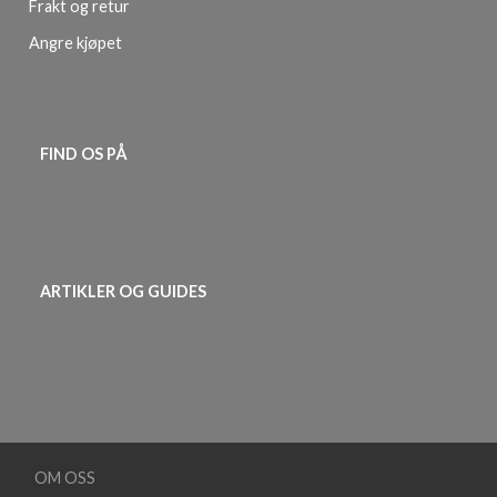
Frakt og retur
Angre kjøpet
FIND OS PÅ
ARTIKLER OG GUIDES
OM OSS