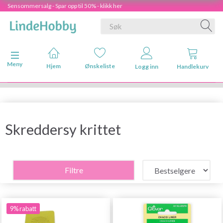
Sensommersalg - Spar opp til 50% - klikk her
Veksle navigasjon
Meny
Hjem
Ønskeliste
Logg inn
Handlekurv
Skreddersy krittet
Filtre
9% rabatt