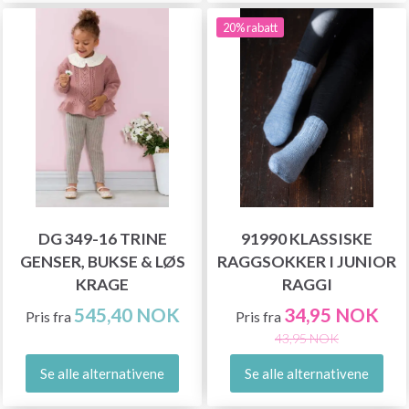
20% rabatt
DG 349-16 TRINE
91990 KLASSISKE
GENSER, BUKSE & LØS
RAGGSOKKER I JUNIOR
KRAGE
RAGGI
545,40 NOK
34,95 NOK
Pris fra
Pris fra
43,95 NOK
Se alle alternativene
Se alle alternativene