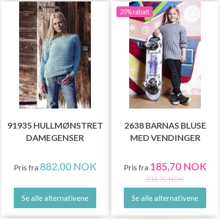
20% rabatt
91935 HULLMØNSTRET
2638 BARNAS BLUSE
DAMEGENSER
MED VENDINGER
882,00 NOK
185,70 NOK
Pris fra
Pris fra
233,70 NOK
Se alle alternativene
Se alle alternativene