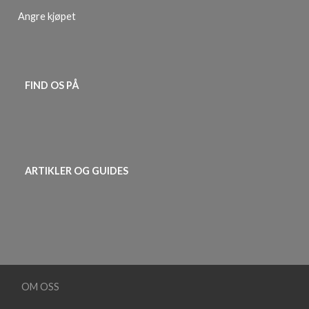
Angre kjøpet
FIND OS PÅ
ARTIKLER OG GUIDES
OM OSS