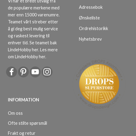
Vi har et bredt utvalg fra
Adressebok
de populære merkene med
mer enn 15000 varenumre.
Ønskeliste
Teamet vårt streber etter
Ordrehistorikk
å gi deg best mulig service
og raskest levering til
Nyhetsbrev
enhver tid. Se teamet bak
LindeHobby her.
Les mere
om LindeHobby her
.
INFORMATION
Om oss
Ofte stilte spørsmål
Frakt og retur