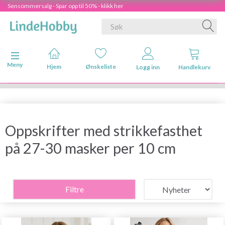
Sensommersalg - Spar opp til 50% - klikk her
Veksle navigasjon
Meny
Hjem
Ønskeliste
Logg inn
Handlekurv
Oppskrifter med strikkefasthet
på 27-30 masker per 10 cm
Filtre