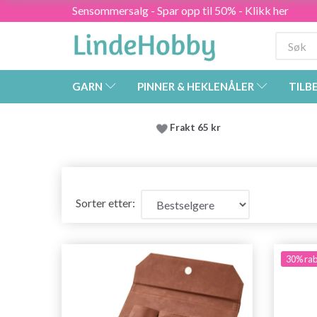
Sensommersalg - Spar opp til 50% - Klikk her
GARN
PINNER & HEKLENÅLER
TILB
Frakt 65 kr
Sorter etter:
30% rab