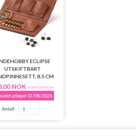
INDEHOBBY ECLIPSE
UTSKIFTBART
NDPINNESETT, 8.5 CM
8,00 NOK
1.083,00 NOK
budet utløper31/08/2026
Antall