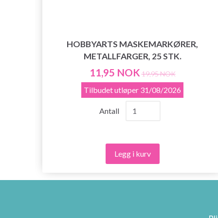
HOBBYARTS MASKEMARKØRER,
ARE
METALLFARGER, 25 STK.
 CM
11,95 NOK
19,95 NOK
Tilbudet utløper
31/08/2026
Antall
Legg i kurv