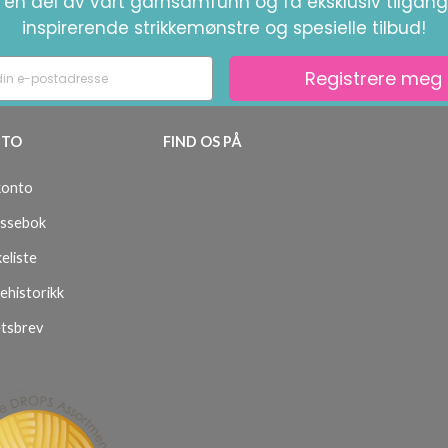
i en del av vårt garnsamfunn og få eksklusiv tilgang 
inspirerende strikkemønstre og spesielle tilbud!
Registrere meg
TO
FIND OS PÅ
konto
ssebok
eliste
ehistorikk
tsbrev