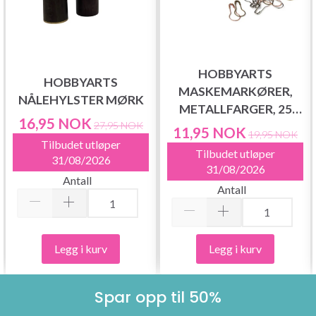
HOBBYARTS
HOBBYARTS
MASKEMARKØRER,
NÅLEHYLSTER MØRK
METALLFARGER, 25
16,95 NOK
STK.
27,95 NOK
11,95 NOK
19,95 NOK
Tilbudet utløper
Tilbudet utløper
31/08/2026
31/08/2026
Antall
Antall
Legg i kurv
Legg i kurv
Spar opp til 50%