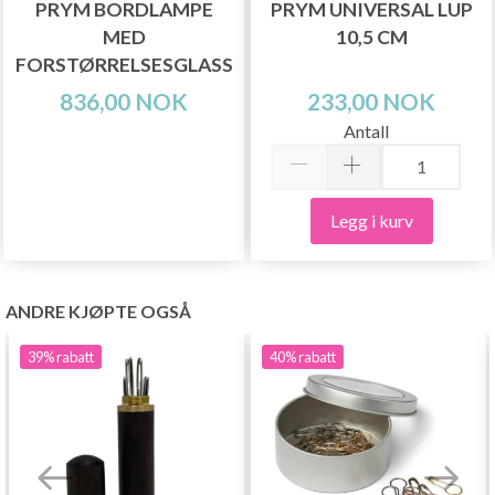
PRYM BORDLAMPE
PRYM UNIVERSAL LUP
MED
10,5 CM
FORSTØRRELSESGLASS
836,00 NOK
233,00 NOK
Antall
Legg i kurv
ANDRE KJØPTE OGSÅ
39%
rabatt
40%
rabatt