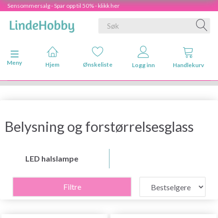
Sensommersalg - Spar opp til 50% - klikk her
Veksle navigasjon
Meny
Hjem
Ønskeliste
Logg inn
Handlekurv
Belysning og forstørrelsesglass
LED halslampe
Filtre