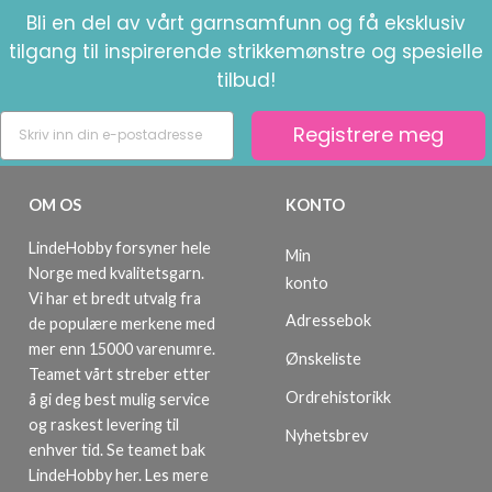
Bli en del av vårt garnsamfunn og få eksklusiv
tilgang til inspirerende strikkemønstre og spesielle
tilbud!
Registrere meg
OM OS
KONTO
LindeHobby forsyner hele
Min
Norge med kvalitetsgarn.
konto
Vi har et bredt utvalg fra
Adressebok
de populære merkene med
mer enn 15000 varenumre.
Ønskeliste
Teamet vårt streber etter
Ordrehistorikk
å gi deg best mulig service
og raskest levering til
Nyhetsbrev
enhver tid. Se teamet bak
LindeHobby her.
Les mere