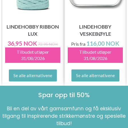
LINDEHOBBY RIBBON
LINDEHOBBY
LUX
VESKEBØYLE
36,95 NOK
116,00 NOK
Pris fra
72,95 NOK
Tilbudet utløper
Tilbudet utløper
31/08/2026
31/08/2026
Se alle alternativene
Se alle alternativene
Spar opp til 50%
Bli en del av vårt garnsamfunn og få eksklusiv
tilgang til inspirerende strikkemønstre og spesielle
tilbud!