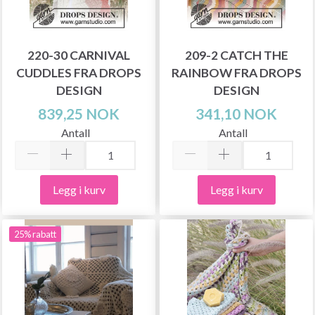
220-30 CARNIVAL
209-2 CATCH THE
CUDDLES FRA DROPS
RAINBOW FRA DROPS
DESIGN
DESIGN
839,25 NOK
341,10 NOK
Antall
Antall
Legg i kurv
Legg i kurv
25% rabatt