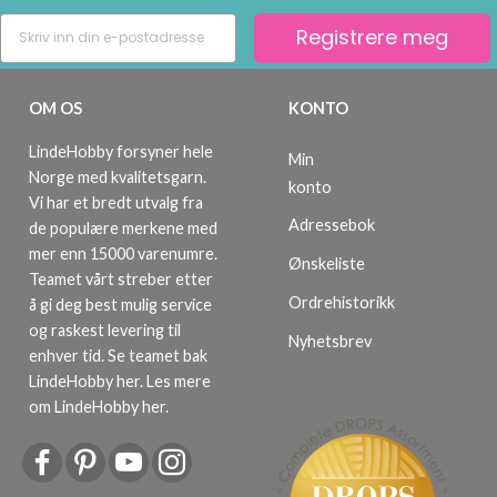
Registrere meg
OM OS
KONTO
LindeHobby forsyner hele
Min
Norge med kvalitetsgarn.
konto
Vi har et bredt utvalg fra
Adressebok
de populære merkene med
mer enn 15000 varenumre.
Ønskeliste
Teamet vårt streber etter
Ordrehistorikk
å gi deg best mulig service
og raskest levering til
Nyhetsbrev
enhver tid. Se teamet bak
LindeHobby her.
Les mere
om LindeHobby her
.