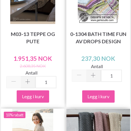
M03-13 TEPPE OG
0-1304 BATH TIME FUN
PUTE
AV DROPS DESIGN
1.951,35 NOK
237,30 NOK
Antall
2.608,35 NOK
Antall
Legg i kurv
Legg i kurv
10% rabatt