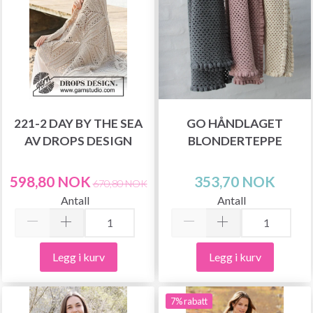
221-2 DAY BY THE SEA
GO HÅNDLAGET
AV DROPS DESIGN
BLONDERTEPPE
598,80 NOK
353,70 NOK
670,80 NOK
Antall
Antall
Legg i kurv
Legg i kurv
7% rabatt