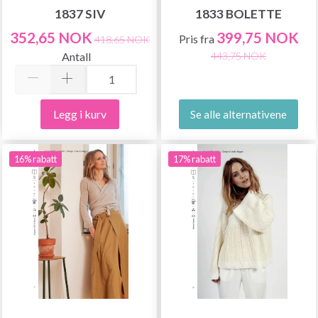
1837 SIV
1833 BOLETTE
352,65 NOK
399,75 NOK
Pris fra
418,65 NOK
Antall
443,75 NOK
Legg i kurv
Se alle alternativene
16% rabatt
17% rabatt