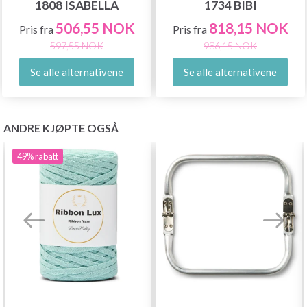
1808 ISABELLA
1734 BIBI
506,55 NOK
818,15 NOK
Pris fra
Pris fra
597,55 NOK
986,15 NOK
Se alle alternativene
Se alle alternativene
ANDRE KJØPTE OGSÅ
49%
rabatt