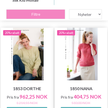
Silk Kid Mohair
Filtre
20% rabatt
20% rabatt
1853 DORTHE
1850 NANA
962,25 NOK
404,75 NOK
Pris fra
Pris fra
1.214,55 NOK
510,00 NOK