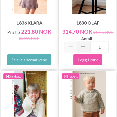
1836 KLARA
1830 OLAF
221,80 NOK
314,70 NOK
Pris fra
369,70 NOK
Antall
254,80 NOK
Legg i kurv
Se alle alternativene
14% rabatt
6% rabatt