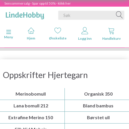
Sensommersalg - Spar opp til 50% - klikk her
Veksle navigasjon
Meny
Hjem
Ønskeliste
Logg inn
Handlekurv
Oppskrifter Hjertegarn
Merinobomull
Organisk 350
Lana bomull 212
Bland bambus
Extrafine Merino 150
Børstet ull