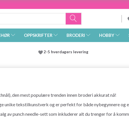
EHØR
OPPSKRIFTER
BRODERI
HOBBY
2-5 hverdagers levering
chnål), den mest populære trenden innen broderi akkurat nå!
ge unike tekstilkunstverk og er perfekt for både nybegynnere og 
valg av punch needle-sett som inkluderer alt du trenger for å ko