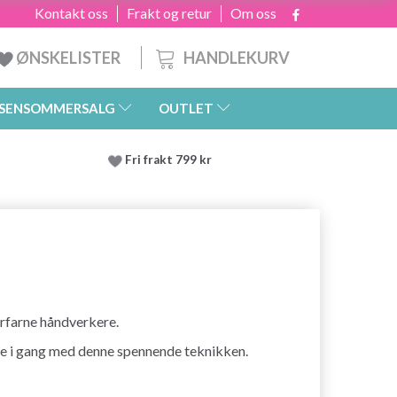
Kontakt oss
Frakt og retur
Om oss
HANDLEKURV
ØNSKELISTER
SENSOMMERSALG
OUTLET
Fri frakt 799 kr
erfarne håndverkere.
mme i gang med denne spennende teknikken.