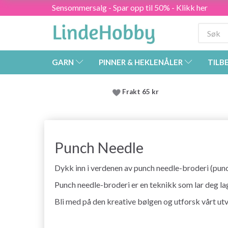
Sensommersalg - Spar opp til 50% - Klikk her
GARN
PINNER & HEKLENÅLER
TILB
Frakt 65 kr
Punch Needle
Dykk inn i verdenen av punch needle-broderi (pun
Punch needle-broderi er en teknikk som lar deg la
Bli med på den kreative bølgen og utforsk vårt ut