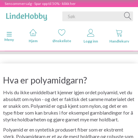
Sensommersalg - Spar opp til 50% - klikk her
Veksle navigasjon
Meny
Hjem
Ønskeliste
Logg inn
Handlekurv
Hva er polyamidgarn?
Hvis du ikke umiddelbart kjenner igjen ordet polyamid, vet du
absolutt om nylon - og det er faktisk det samme materialet det
er snakk om. Polyamid er også kjent som nylon, og det er en
type fiber som kan brukes i for eksempel garnblandinger for å
styrke holdbarheten og gjøre garnet mye mer holdbart.
Polyamid er en syntetisk produsert fiber som er ekstremt
sterk. Polyamidgarn er et av de mest holdbare og robuste som