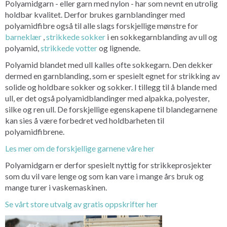
Polyamidgarn - eller garn med nylon - har som nevnt en utrolig
holdbar kvalitet. Derfor brukes garnblandinger med
polyamidfibre også til alle slags forskjellige mønstre for
barneklær
,
strikkede sokker
i en sokkegarnblanding av ull og
polyamid,
strikkede votter
og lignende.
Polyamid blandet med ull kalles ofte sokkegarn. Den dekker
dermed en garnblanding, som er spesielt egnet for strikking av
solide og holdbare sokker og sokker. I tillegg til å blande med
ull, er det også polyamidblandinger med alpakka, polyester,
silke og ren ull. De forskjellige egenskapene til blandegarnene
kan sies å være forbedret ved holdbarheten til
polyamidfibrene.
Les mer om de forskjellige garnene våre her
Polyamidgarn er derfor spesielt nyttig for strikkeprosjekter
som du vil vare lenge og som kan vare i mange års bruk og
mange turer i vaskemaskinen.
Se vårt store utvalg av gratis oppskrifter her