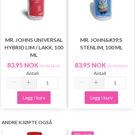
MR. JOHNS UNIVERSAL
MR. JOHN&#39;S
HYBRID LIM / LAKK, 100
STENLIM, 100 ML
ML
83,95 NOK
83,95 NOK
93,95 NOK
93,95 NOK
Antall
Antall
Legg i kurv
Legg i kurv
ANDRE KJØPTE OGSÅ
40%
rabatt