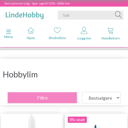
Sensommersalg - Spar opp til 50% - klikk her
Veksle navigasjon
Meny
Hjem
Ønskeliste
Logg inn
Handlekurv
Hobbylim
Filtre
8% rabatt