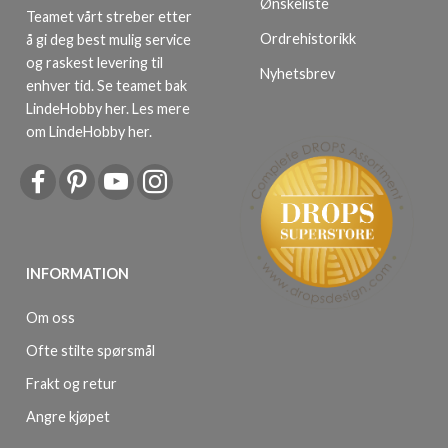
Ønskeliste
Teamet vårt streber etter
Ordrehistorikk
å gi deg best mulig service
og raskest levering til
Nyhetsbrev
enhver tid. Se teamet bak
LindeHobby her.
Les mere
om LindeHobby her
.
INFORMATION
Om oss
Ofte stilte spørsmål
Frakt og retur
Angre kjøpet