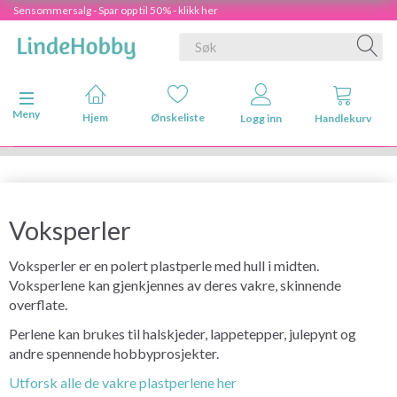
Sensommersalg - Spar opp til 50% - klikk her
Veksle navigasjon
Meny
Hjem
Ønskeliste
Logg inn
Handlekurv
Voksperler
Voksperler er en polert plastperle med hull i midten.
Voksperlene kan gjenkjennes av deres vakre, skinnende
overflate.
Perlene kan brukes til halskjeder, lappetepper, julepynt og
andre spennende hobbyprosjekter.
Utforsk alle de vakre plastperlene her