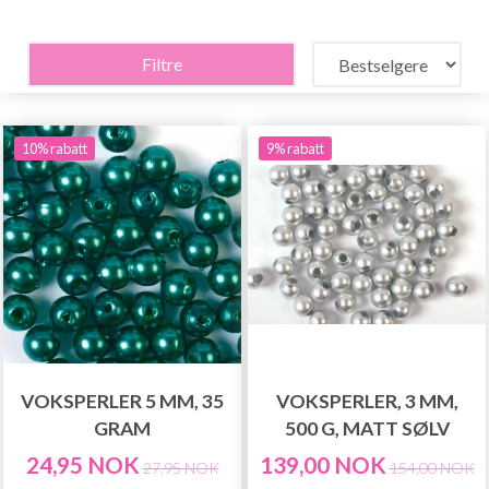
Filtre
10% rabatt
9% rabatt
VOKSPERLER 5 MM, 35
VOKSPERLER, 3 MM,
GRAM
500 G, MATT SØLV
24,95 NOK
139,00 NOK
27,95 NOK
154,00 NOK