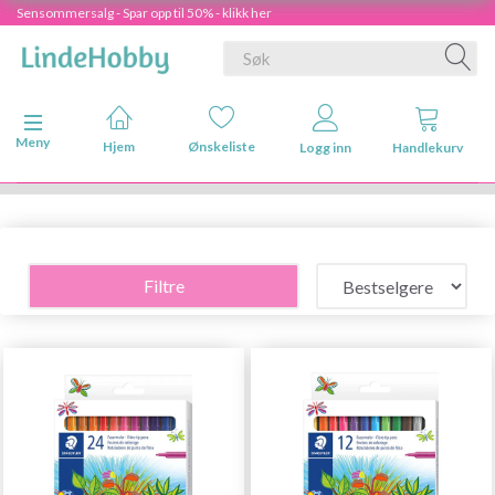
Sensommersalg - Spar opp til 50% - klikk her
Veksle navigasjon
Meny
Hjem
Ønskeliste
Logg inn
Handlekurv
Filtre