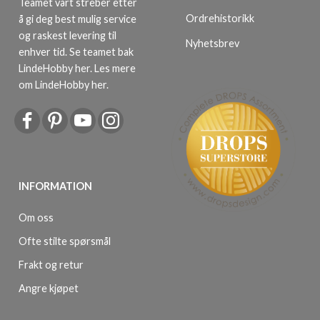
Teamet vårt streber etter
Ordrehistorikk
å gi deg best mulig service
og raskest levering til
Nyhetsbrev
enhver tid. Se teamet bak
LindeHobby her.
Les mere
om LindeHobby her
.
INFORMATION
Om oss
Ofte stilte spørsmål
Frakt og retur
Angre kjøpet