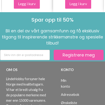
Legg i kurv
Legg i kurv
Spar opp til 50%
Bli en del av vårt garnsamfunn og få eksklusiv
tilgang til inspirerende strikkemønstre og spesielle
tilbud!
Registrere meg
OM OS
KONTO
LindeHobby forsyner hele
Min
Norge med kvalitetsgarn.
konto
Vi har et bredt utvalg fra
Adressebok
de populære merkene med
mer enn 15000 varenumre.
Ønskeliste