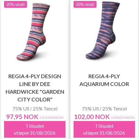
20% rabatt
20% rabatt
REGIA 4-PLY DESIGN
REGIA 4-PLY
LINE BY DEE
AQUARIUM COLOR
HARDWICKE "GARDEN
CITY COLOR"
75% Ull / 25% Tencel
75% Ull / 25% Tencel
97,95 NOK
102,00 NOK
123,00 NOK
128,00 NOK
Tilbudet
Tilbudet
utløper31/08/2026
utløper31/08/2026