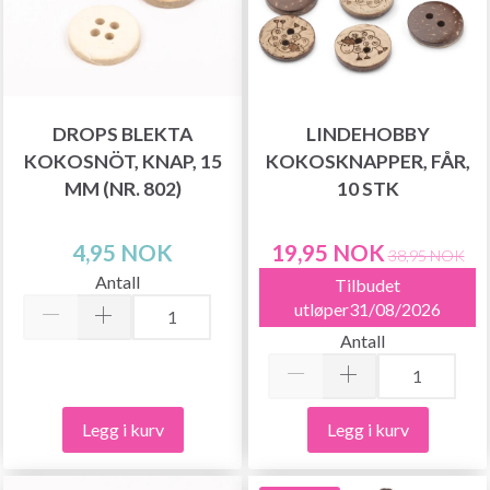
DROPS BLEKTA
LINDEHOBBY
KOKOSNÖT, KNAP, 15
KOKOSKNAPPER, FÅR,
MM (NR. 802)
10 STK
4,95 NOK
19,95 NOK
38,95 NOK
Antall
Tilbudet
utløper31/08/2026
Antall
Legg i kurv
Legg i kurv