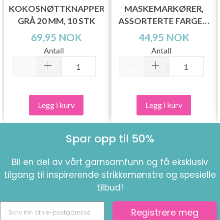
KOKOSNØTTKNAPPER
MASKEMARKØRER,
GRÅ 20 MM, 10 STK
ASSORTERTE FARGER,
25 STK.
69,95 NOK
44,95 NOK
Antall
Antall
Legg i kurv
Legg i kurv
Spar opp til 50%
Bli en del av vårt garnsamfunn og få eksklusiv
tilgang til inspirerende strikkemønstre og spesielle
tilbud!
Registrere meg