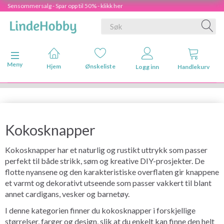
Sensommersalg - Spar opp til 50% - klikk her
Veksle navigasjon
Meny
Hjem
Ønskeliste
Logg inn
Handlekurv
Kokosknapper
Kokosknapper har et naturlig og rustikt uttrykk som passer
perfekt til både strikk, søm og kreative DIY-prosjekter. De
flotte nyansene og den karakteristiske overflaten gir knappene
et varmt og dekorativt utseende som passer vakkert til blant
annet cardigans, vesker og barnetøy.
I denne kategorien finner du kokosknapper i forskjellige
størrelser, farger og design, slik at du enkelt kan finne den helt