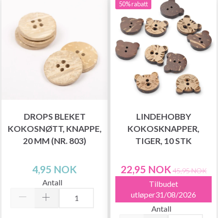
50% rabatt
DROPS BLEKET
LINDEHOBBY
KOKOSNØTT, KNAPPE,
KOKOSKNAPPER,
20 MM (NR. 803)
TIGER, 10 STK
4,95 NOK
22,95 NOK
45,95 NOK
Antall
Tilbudet
utløper31/08/2026
Antall