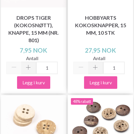
DROPS TIGER
HOBBYARTS
(KOKOSNØTT),
KOKOSKNAPPER, 15
KNAPPE, 15 MM (NR.
MM, 10 STK
801)
7,95 NOK
27,95 NOK
Antall
Antall
Legg i kurv
Legg i kurv
48% rabatt