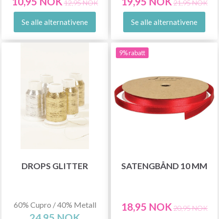
10,95 NOK
19,95 NOK
12,95 NOK
21,95 NOK
Se alle alternativene
Se alle alternativene
9% rabatt
DROPS GLITTER
SATENGBÅND 10 MM
60% Cupro / 40% Metall
18,95 NOK
20,95 NOK
24,95 NOK