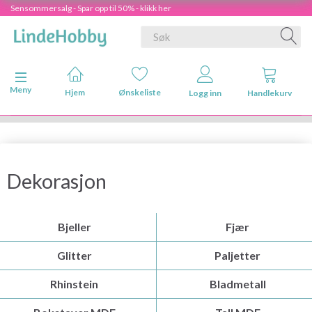
Sensommersalg - Spar opp til 50% - klikk her
Veksle navigasjon
Meny
Hjem
Ønskeliste
Logg inn
Handlekurv
Dekorasjon
Bjeller
Fjær
Glitter
Paljetter
Rhinstein
Bladmetall