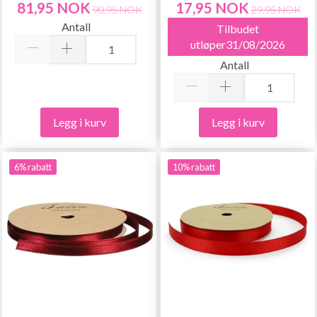
81,95 NOK
17,95 NOK
90,95 NOK
29,95 NOK
Antall
Tilbudet
utløper31/08/2026
Antall
Legg i kurv
Legg i kurv
6% rabatt
10% rabatt