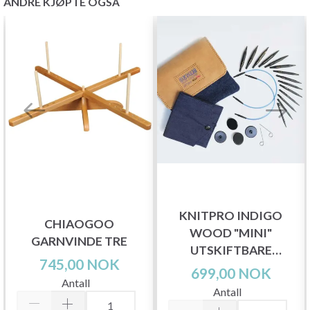
ANDRE KJØPTE OGSÅ
KNITPRO INDIGO
CHIAOGOO
WOOD "MINI"
GARNVINDE TRE
UTSKIFTBARE
745,00 NOK
RUNDPINNER SETT
699,00 NOK
Antall
Antall