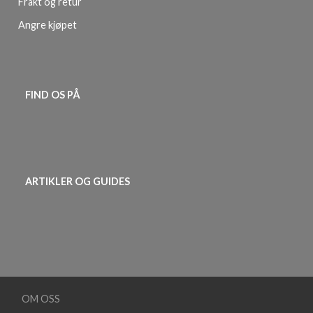
Frakt og retur
Angre kjøpet
FIND OS PÅ
ARTIKLER OG GUIDES
OM OSS