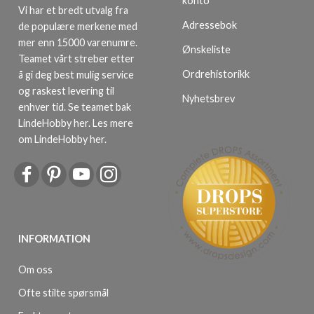
konto
Vi har et bredt utvalg fra
Adressebok
de populære merkene med
mer enn 15000 varenumre.
Ønskeliste
Teamet vårt streber etter
Ordrehistorikk
å gi deg best mulig service
og raskest levering til
Nyhetsbrev
enhver tid. Se teamet bak
LindeHobby her.
Les mere
om LindeHobby her
.
INFORMATION
Om oss
Ofte stilte spørsmål