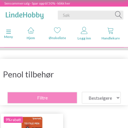
Sensommersalg - Spar opp til 50% - klikk her
Veksle navigasjon
Meny
Hjem
Ønskeliste
Logg inn
Handlekurv
Penol tilbehør
Filtre
9% rabatt