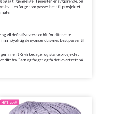
g også tilgjengelige. Tjenesten er avgjørende, og
il om hvilken farge som passer best til prosjektet
g måte.
 vil definitivt være en hit for ditt neste
 finn nøyaktig de nyanser du synes best passer til
farger innen 1-2 virkedager og starte prosjektet
t ditt fra Garn og farger og få det levert rett på
49%
rabatt