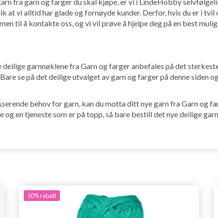
rn fra garn og farger du skal kjøpe, er vi i LindeHobby selvfølgeli
slik at vi alltid har glade og fornøyde kunder. Derfor, hvis du er i tv
mmen til å kontakte oss, og vi vil prøve å hjelpe deg på en best muli
eilige garnnøklene fra Garn og farger anbefales på det sterkeste og
 Bare se på det deilige utvalget av garn og farger på denne siden og
 presserende behov for garn, kan du motta ditt nye garn fra Garn og 
og en tjeneste som er på topp, så bare bestill det nye deilige garne
50%
rabatt