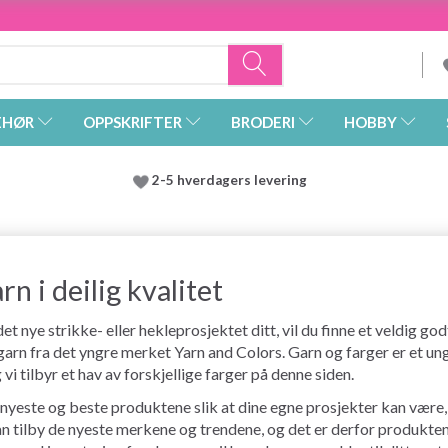
EHØR
OPPSKRIFTER
BRODERI
HOBBY
2-5 hverdagers levering
n i deilig kvalitet
et nye strikke- eller hekleprosjektet ditt, vil du finne et veldig god
i garn fra det yngre merket Yarn and Colors. Garn og farger er et un
 vi tilbyr et hav av forskjellige farger på denne siden.
 nyeste og beste produktene slik at dine egne prosjekter kan være, 
an tilby de nyeste merkene og trendene, og det er derfor produkten