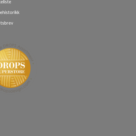
eliste
ehistorikk
tsbrev