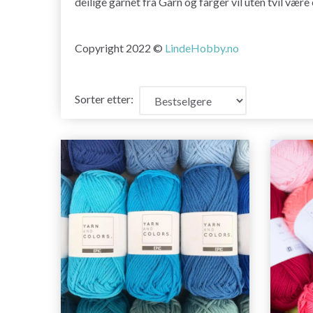
deilige garnet fra Garn og farger vil uten tvil være
Copyright 2022 ©
LindeHobby.no
Sorter etter: