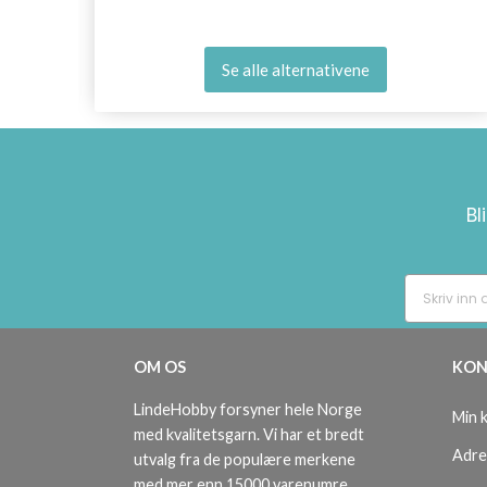
Se alle alternativene
Bl
OM OS
KON
LindeHobby forsyner hele Norge
Min 
med kvalitetsgarn. Vi har et bredt
Adre
utvalg fra de populære merkene
med mer enn 15000 varenumre.