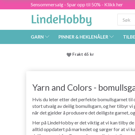
Sensommersalg - Spar opp til 50% - Klikk her
GARN
PINNER & HEKLENÅLER
TILB
Frakt 65 kr
Yarn and Colors - bomullsgar
Hvis du leter etter det perfekte bomullsgarnet til d
stort utvalg av deilig bomullsgarn, og her tilbyr v
når det gjelder å produsere det deiligste garnet, og
Her på LindeHobby er det viktig at vi kan tilby de
alltid oppdatert på markedet og sørger for at vi k