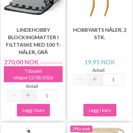
LINDEHOBBY
HOBBYARTS NÅLER, 2
BLOCKINGMATTER I
STK.
FILTTASKE MED 100 T-
NÅLER, GRÅ
270,00 NOK
19,95 NOK
385,00 NOK
Antall
Tilbudet
utløper12/08/2026
Antall
Legg i kurv
Legg i kurv
29% rabatt