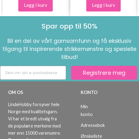
Legg i kurv
Legg i kurv
Spar opp til 50%
Bli en del av vårt garnsamfunn og få eksklusiv
tilgang til inspirerende strikkemønstre og spesielle
tilbud!
Registrere meg
OM OS
KONTO
LindeHobby forsyner hele
Min
Norge med kvalitetsgarn.
konto
Vi har et bredt utvalg fra
Adressebok
de populære merkene med
mer enn 15000 varenumre.
Ønskeliste