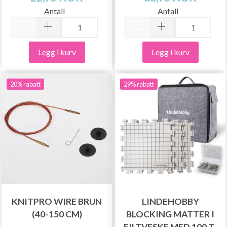
Antall
Antall
Legg i kurv
Legg i kurv
20% rabatt
29% rabatt
KNITPRO WIRE BRUN
LINDEHOBBY
(40-150 CM)
BLOCKING MATTER I
FILTVESKE MED 100 T-