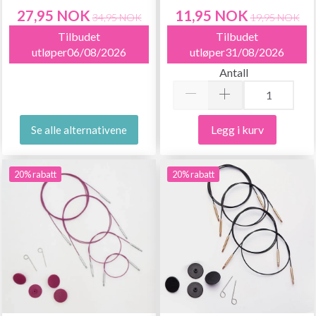
27,95 NOK
11,95 NOK
34,95 NOK
19,95 NOK
Tilbudet
Tilbudet
utløper06/08/2026
utløper31/08/2026
Antall
Legg i kurv
Se alle alternativene
20% rabatt
20% rabatt