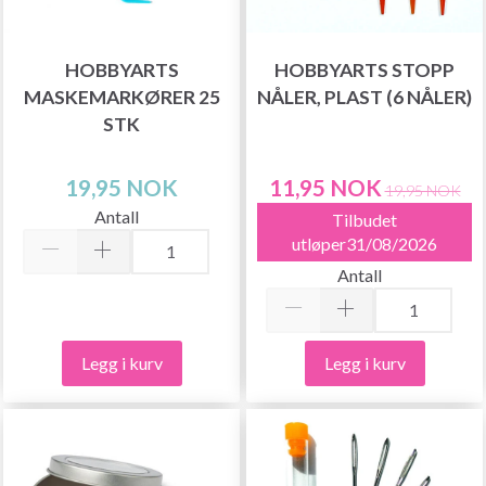
HOBBYARTS
HOBBYARTS STOPP
MASKEMARKØRER 25
NÅLER, PLAST (6 NÅLER)
STK
19,95 NOK
11,95 NOK
19,95 NOK
Antall
Tilbudet
utløper31/08/2026
Antall
Legg i kurv
Legg i kurv