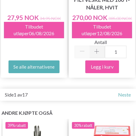
NÅLER, HVIT
27,95 NOK
270,00 NOK
34,95 NOK
385,00 NOK
Tilbudet
Tilbudet
utløper06/08/2026
utløper12/08/2026
Antall
Legg i kurv
Se alle alternativene
Side1 av17
Neste
ANDRE KJØPTE OGSÅ
39%
rabatt
30%
rabatt