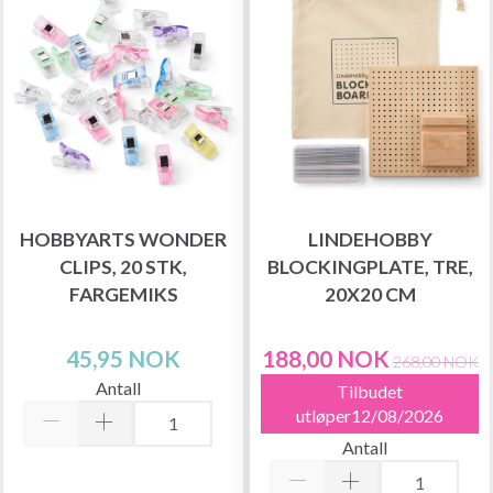
HOBBYARTS WONDER
LINDEHOBBY
CLIPS, 20 STK,
BLOCKINGPLATE, TRE,
FARGEMIKS
20X20 CM
45,95 NOK
188,00 NOK
268,00 NOK
Antall
Tilbudet
utløper12/08/2026
Antall