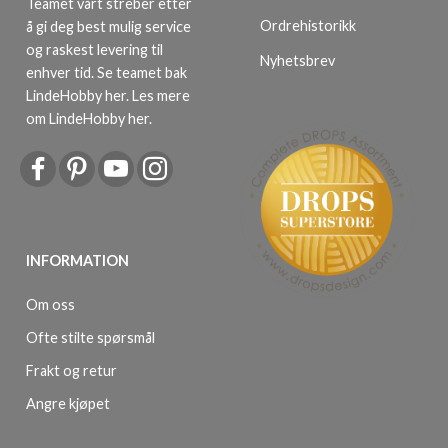
Teamet vårt streber etter
Ordrehistorikk
å gi deg best mulig service
og raskest levering til
Nyhetsbrev
enhver tid. Se teamet bak
LindeHobby her.
Les mere
om LindeHobby her
.
INFORMATION
Om oss
Ofte stilte spørsmål
Frakt og retur
Angre kjøpet