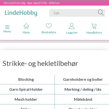
Sensommersalg - Spar opp til 50% - klikk her
Veksle navigasjon
Meny
Hjem
Ønskeliste
Logg inn
Handlekurv
Strikke- og hekletilbehør
Blocking
Garnholdere og boller
Garn Spiral Holder
Merking / deling / lås
Mesh holder
Målebånd