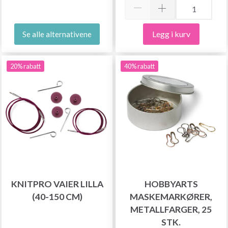
Legg i kurv
Se alle alternativene
20% rabatt
40% rabatt
KNITPRO VAIER LILLA
HOBBYARTS
(40-150 CM)
MASKEMARKØRER,
METALLFARGER, 25
STK.