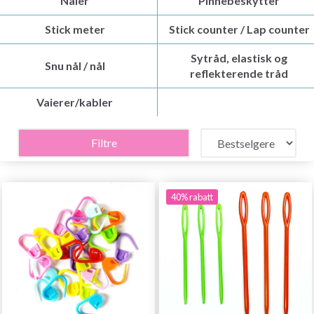
Nåler
Pinnebeskytter
Stick meter
Stick counter / Lap counter
Sytråd, elastisk og
Snu nål / nål
reflekterende tråd
Vaierer/kabler
Filtre
40% rabatt