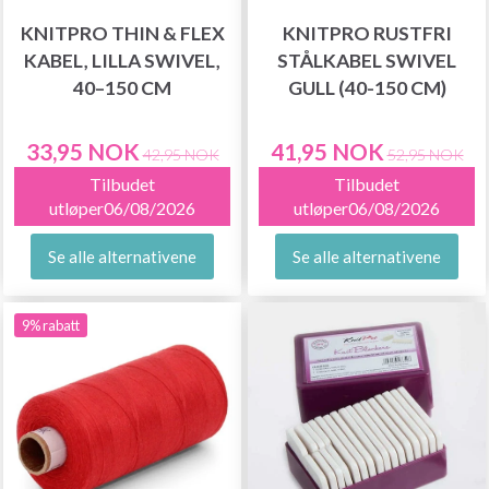
KNITPRO THIN & FLEX
KNITPRO RUSTFRI
KABEL, LILLA SWIVEL,
STÅLKABEL SWIVEL
40–150 CM
GULL (40-150 CM)
33,95 NOK
41,95 NOK
42,95 NOK
52,95 NOK
Tilbudet
Tilbudet
utløper06/08/2026
utløper06/08/2026
Se alle alternativene
Se alle alternativene
9% rabatt