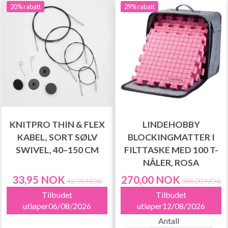
20% rabatt
29% rabatt
KNITPRO THIN & FLEX
LINDEHOBBY
KABEL, SORT SØLV
BLOCKINGMATTER I
SWIVEL, 40–150 CM
FILTTASKE MED 100 T-
NÅLER, ROSA
33,95 NOK
270,00 NOK
42,95 NOK
385,00 NOK
Tilbudet
Tilbudet
utløper06/08/2026
utløper12/08/2026
Antall