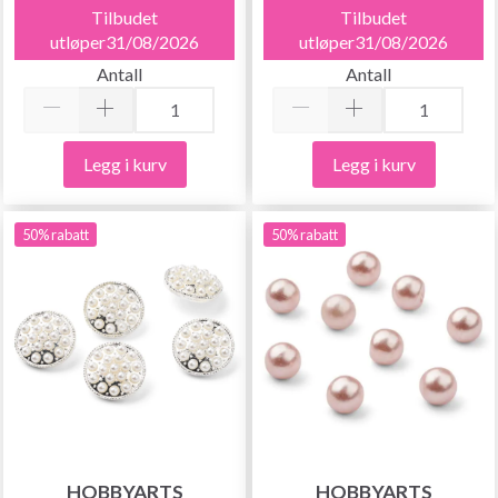
Tilbudet
Tilbudet
utløper31/08/2026
utløper31/08/2026
Antall
Antall
Legg i kurv
Legg i kurv
50% rabatt
50% rabatt
HOBBYARTS
HOBBYARTS