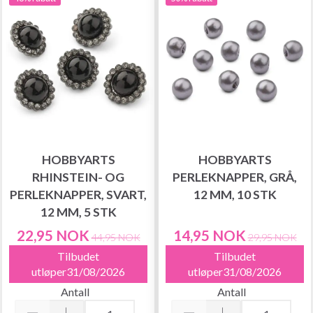
HOBBYARTS
HOBBYARTS
RHINSTEIN- OG
PERLEKNAPPER, GRÅ,
PERLEKNAPPER, SVART,
12 MM, 10 STK
12 MM, 5 STK
22,95 NOK
14,95 NOK
44,95 NOK
29,95 NOK
Tilbudet
Tilbudet
utløper31/08/2026
utløper31/08/2026
Antall
Antall