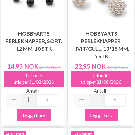
HOBBYARTS
HOBBYARTS
PERLEKNAPPER, SORT,
PERLEKNAPPER,
12 MM, 10 STK
HVIT/GULL, 13*15 MM,
5 STK
14,95 NOK
22,95 NOK
29,95 NOK
44,95 NOK
Tilbudet
Tilbudet
utløper31/08/2026
utløper31/08/2026
Antall
Antall
Legg i kurv
Legg i kurv
48% rabatt
50% rabatt