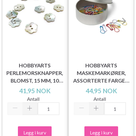
HOBBYARTS
HOBBYARTS
PERLEMORSKNAPPER,
MASKEMARKØRER,
BLOMST, 15 MM, 10
ASSORTERTE FARGER,
STK
25 STK.
41,95 NOK
44,95 NOK
Antall
Antall
Legg i kurv
Legg i kurv