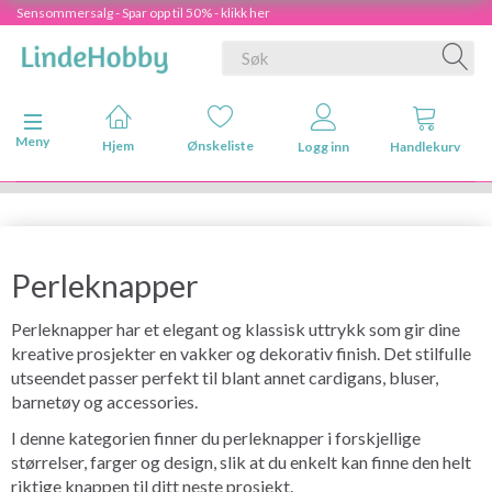
Sensommersalg - Spar opp til 50% - klikk her
Veksle navigasjon
Meny
Hjem
Ønskeliste
Logg inn
Handlekurv
Perleknapper
Perleknapper har et elegant og klassisk uttrykk som gir dine
kreative prosjekter en vakker og dekorativ finish. Det stilfulle
utseendet passer perfekt til blant annet cardigans, bluser,
barnetøy og accessories.
I denne kategorien finner du perleknapper i forskjellige
størrelser, farger og design, slik at du enkelt kan finne den helt
riktige knappen til ditt neste prosjekt.