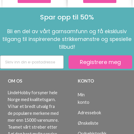
Spar opp til 50%
Bli en del av vårt garnsamfunn og få eksklusiv
tilgang til inspirerende strikkemønstre og spesielle
tilbud!
Registrere meg
OM OS
KONTO
LindeHobby forsyner hele
Min
Norge med kvalitetsgarn.
konto
Vi har et bredt utvalg fra
Adressebok
de populære merkene med
mer enn 15000 varenumre.
Ønskeliste
Teamet vårt streber etter
Ordrehistorikk
å gi deg best mulig service