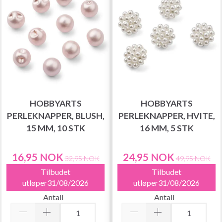
HOBBYARTS
HOBBYARTS
PERLEKNAPPER, BLUSH,
PERLEKNAPPER, HVITE,
15 MM, 10 STK
16 MM, 5 STK
16,95 NOK
24,95 NOK
32,95 NOK
49,95 NOK
Tilbudet
Tilbudet
utløper31/08/2026
utløper31/08/2026
Antall
Antall