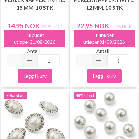
15 MM, 10 STK
12 MM, 10 STK
14,95 NOK
22,95 NOK
29,95 NOK
44,95 NOK
Tilbudet
Tilbudet
utløper31/08/2026
utløper31/08/2026
Antall
Antall
Legg i kurv
Legg i kurv
50% rabatt
48% rabatt