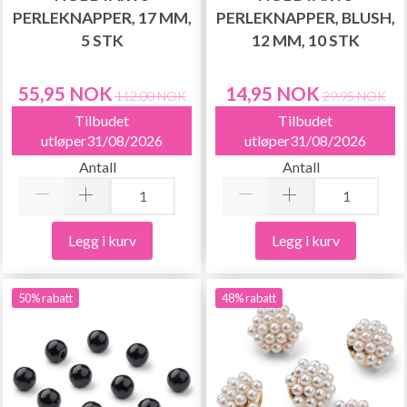
PERLEKNAPPER, 17 MM,
PERLEKNAPPER, BLUSH,
5 STK
12 MM, 10 STK
55,95 NOK
14,95 NOK
112,00 NOK
29,95 NOK
Tilbudet
Tilbudet
utløper31/08/2026
utløper31/08/2026
Antall
Antall
Legg i kurv
Legg i kurv
50% rabatt
48% rabatt