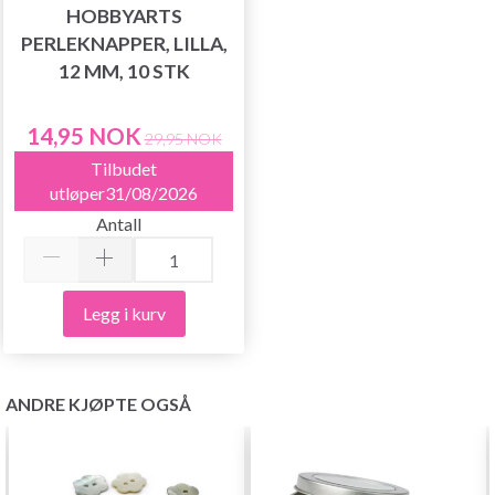
HOBBYARTS
PERLEKNAPPER, LILLA,
12 MM, 10 STK
14,95 NOK
29,95 NOK
Tilbudet
utløper31/08/2026
Antall
Legg i kurv
ANDRE KJØPTE OGSÅ