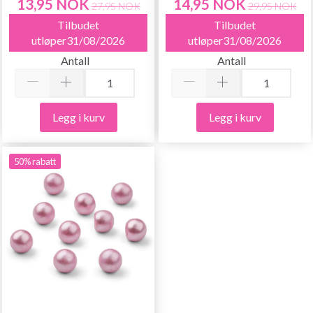
13,95 NOK
14,95 NOK
27,95 NOK
29,95 NOK
Tilbudet
Tilbudet
utløper31/08/2026
utløper31/08/2026
Antall
Antall
Legg i kurv
Legg i kurv
50% rabatt