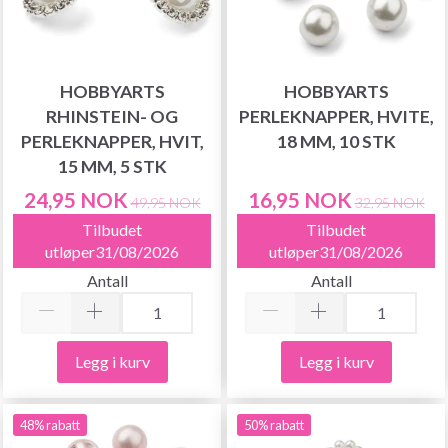
HOBBYARTS
HOBBYARTS
RHINSTEIN- OG
PERLEKNAPPER, HVITE,
PERLEKNAPPER, HVIT,
18 MM, 10 STK
15 MM, 5 STK
24,95 NOK
16,95 NOK
49,95 NOK
32,95 NOK
Tilbudet
Tilbudet
utløper31/08/2026
utløper31/08/2026
Antall
Antall
Legg i kurv
Legg i kurv
48% rabatt
50% rabatt