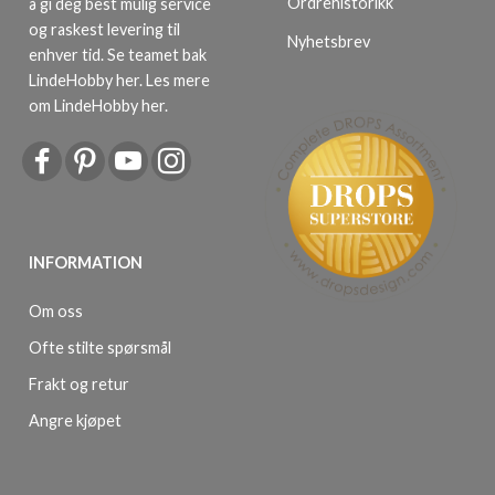
Ordrehistorikk
å gi deg best mulig service
og raskest levering til
Nyhetsbrev
enhver tid. Se teamet bak
LindeHobby her.
Les mere
om LindeHobby her
.
INFORMATION
Om oss
Ofte stilte spørsmål
Frakt og retur
Angre kjøpet