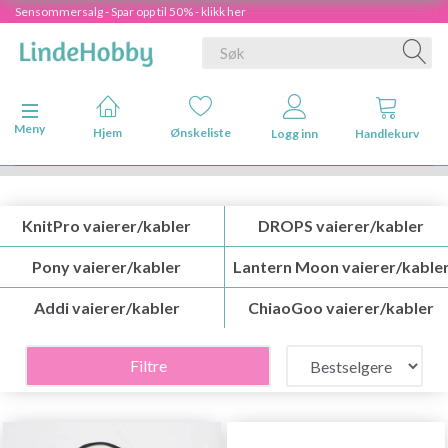
Sensommersalg - Spar opp til 50% - klikk her
Veksle navigasjon
Meny
Hjem
Ønskeliste
Logg inn
Handlekurv
KnitPro vaierer/kabler
DROPS vaierer/kabler
Pony vaierer/kabler
Lantern Moon vaierer/kable
Addi vaierer/kabler
ChiaoGoo vaierer/kabler
Filtre