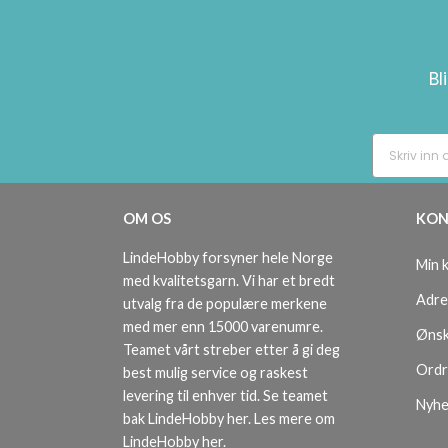
Bl
OM OS
KON
LindeHobby forsyner hele Norge
Min 
med kvalitetsgarn. Vi har et bredt
Adre
utvalg fra de populære merkene
med mer enn 15000 varenumre.
Ønsk
Teamet vårt streber etter å gi deg
Ordr
best mulig service og raskest
levering til enhver tid. Se teamet
Nyhe
bak LindeHobby her.
Les mere om
LindeHobby her
.