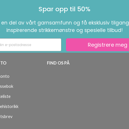
Spar opp til 50%
i en del av vårt garnsamfunn og få eksklusiv tilgang 
inspirerende strikkemønstre og spesielle tilbud!
Registrere meg
TO
FIND OS PÅ
konto
ssebok
eliste
ehistorikk
tsbrev