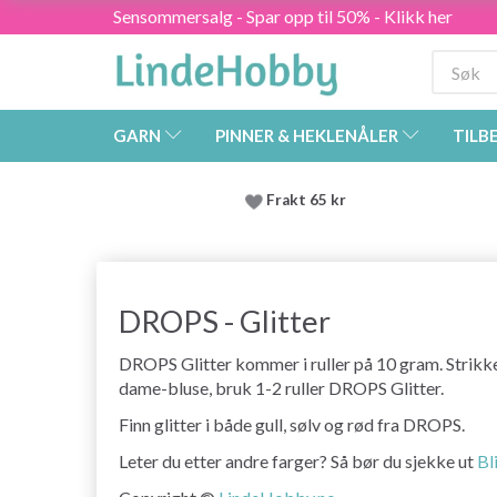
Sensommersalg - Spar opp til 50% - Klikk her
GARN
PINNER & HEKLENÅLER
TILB
Frakt 65 kr
DROPS - Glitter
DROPS Glitter kommer i ruller på 10 gram. Strikke
dame-bluse, bruk 1-2 ruller DROPS Glitter.
Finn glitter i både gull, sølv og rød fra DROPS.
Leter du etter andre farger? Så bør du sjekke ut
Bl