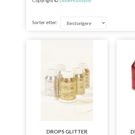
Copyright ©
LindeHobby.no
Sorter etter:
DROPS GLITTER
D