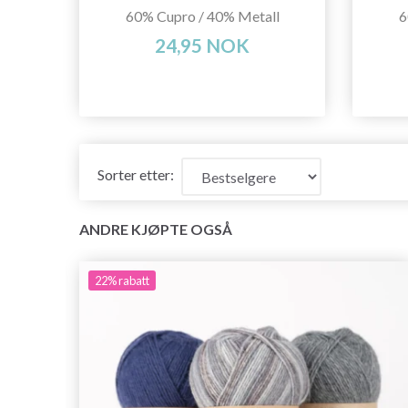
60% Cupro / 40% Metall
6
24,95 NOK
Sorter etter:
ANDRE KJØPTE OGSÅ
22%
rabatt