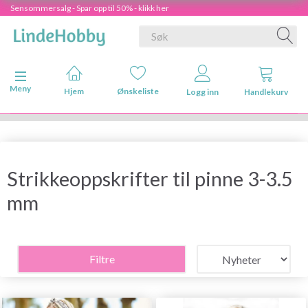
Sensommersalg - Spar opp til 50% - klikk her
Veksle navigasjon
Meny
Hjem
Ønskeliste
Logg inn
Handlekurv
Strikkeoppskrifter til pinne 3-3.5
mm
Filtre