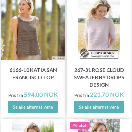
6166-10 KATIA SAN
267-31 ROSE CLOUD
FRANCISCO TOP
SWEATER BY DROPS
DESIGN
594,00 NOK
221,70 NOK
Pris fra
Pris fra
Se alle alternativene
Se alle alternativene
7% rabatt