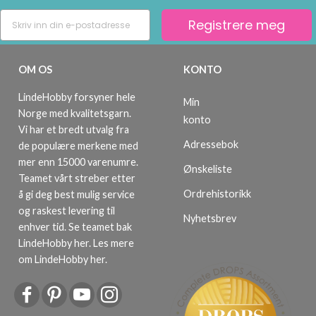
Registrere meg
OM OS
KONTO
LindeHobby forsyner hele
Min
Norge med kvalitetsgarn.
konto
Vi har et bredt utvalg fra
Adressebok
de populære merkene med
mer enn 15000 varenumre.
Ønskeliste
Teamet vårt streber etter
Ordrehistorikk
å gi deg best mulig service
og raskest levering til
Nyhetsbrev
enhver tid. Se teamet bak
LindeHobby her.
Les mere
om LindeHobby her
.