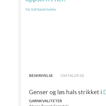
Vis full beskrivelse
BESKRIVELSE
OMTALER (0)
Genser og løs hals strikket i
GARNKVALITETER
Alpaca Tweed, Faerytale