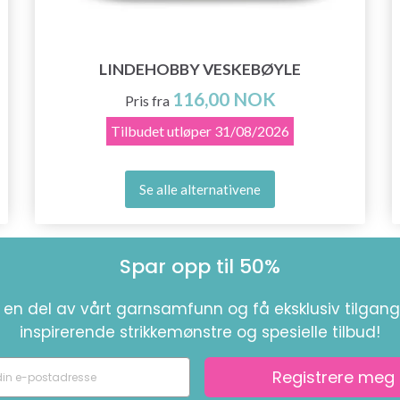
LINDEHOBBY VESKEBØYLE
116,00 NOK
Pris fra
Tilbudet utløper
31/08/2026
Se alle alternativene
Spar opp til 50%
i en del av vårt garnsamfunn og få eksklusiv tilgang 
inspirerende strikkemønstre og spesielle tilbud!
Registrere meg