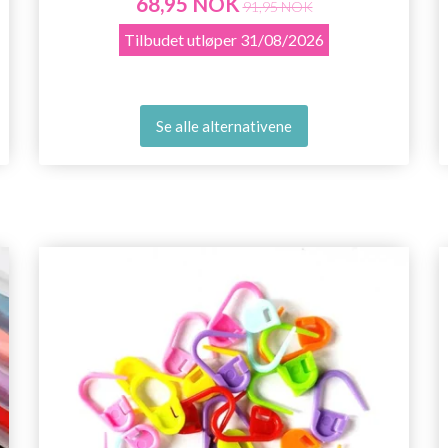
68,95 NOK
91,95 NOK
Tilbudet utløper
31/08/2026
Se alle alternativene