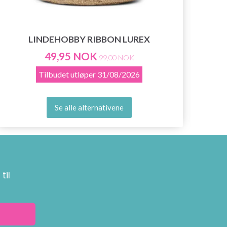
LINDEHOBBY RIBBON LUREX
49,95 NOK
99,00 NOK
Tilbudet utløper
31/08/2026
Se alle alternativene
til