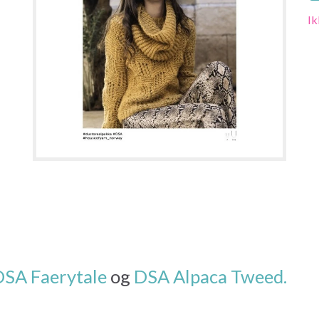
Ik
DSA Faerytale
og
DSA Alpaca Tweed.