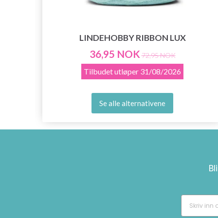
LINDEHOBBY RIBBON LUX
36,95 NOK
72,95 NOK
Tilbudet utløper
31/08/2026
Se alle alternativene
Bl