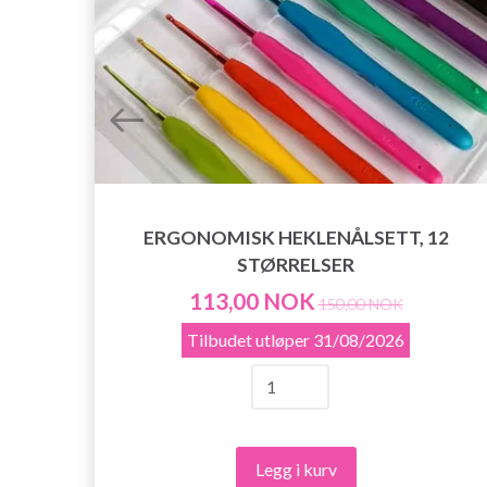
ERGONOMISK HEKLENÅLSETT, 12
STØRRELSER
113,00 NOK
150,00 NOK
Tilbudet utløper
31/08/2026
Legg i kurv