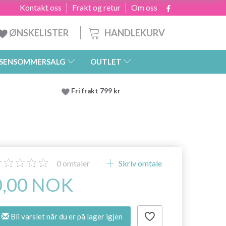
Kontakt oss
Frakt og retur
Om oss
HANDLEKURV
ØNSKELISTER
SENSOMMERSALG
OUTLET
Fri frakt 799 kr
0
omtaler
Skriv omtale
0,00 NOK
Bli varslet når du er på lager igjen