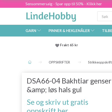
Sensommersalg - Spar opp til 50% - Klikk her
GARN
PINNER & HEKLENÅLER
TILB
Frakt 65 kr
OPPSKRIFTER
Strikkeoppskrift
DSA66-04 Bakhtiar genser
&amp; løs hals gul
Se og skriv ut gratis
oppskrift her.