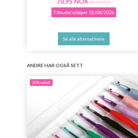
70,95 NOK
94,95 NOK
Tilbudet utløper
31/08/2026
Se alle alternativene
ANDRE HAR OGSÅ SETT
25%
rabatt