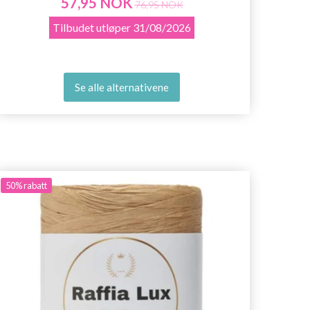
57,95 NOK
76,95 NOK
Tilbudet utløper
31/08/2026
Se alle alternativene
50%
rabatt