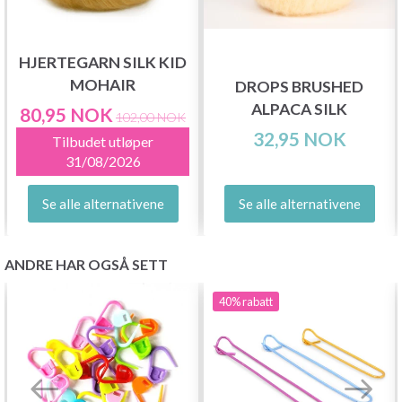
HJERTEGARN SILK KID
MOHAIR
DROPS BRUSHED
ALPACA SILK
80,95 NOK
102,00 NOK
32,95 NOK
Tilbudet utløper
31/08/2026
Se alle alternativene
Se alle alternativene
ANDRE HAR OGSÅ SETT
40%
rabatt