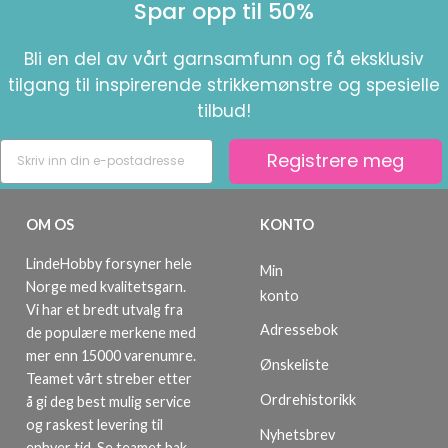
Spar opp til 50%
Bli en del av vårt garnsamfunn og få eksklusiv
tilgang til inspirerende strikkemønstre og spesielle
tilbud!
Registrere meg
OM OS
KONTO
LindeHobby forsyner hele
Min
Norge med kvalitetsgarn.
konto
Vi har et bredt utvalg fra
Adressebok
de populære merkene med
mer enn 15000 varenumre.
Ønskeliste
Teamet vårt streber etter
Ordrehistorikk
å gi deg best mulig service
og raskest levering til
Nyhetsbrev
enhver tid. Se teamet bak