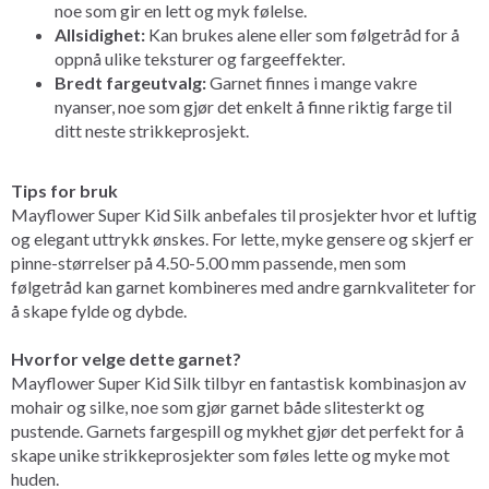
noe som gir en lett og myk følelse.
Allsidighet:
Kan brukes alene eller som følgetråd for å
oppnå ulike teksturer og fargeeffekter.
Bredt fargeutvalg:
Garnet finnes i mange vakre
nyanser, noe som gjør det enkelt å finne riktig farge til
ditt neste strikkeprosjekt.
Tips for bruk
Mayflower Super Kid Silk anbefales til prosjekter hvor et luftig
og elegant uttrykk ønskes. For lette, myke gensere og skjerf er
pinne-størrelser på 4.50-5.00 mm passende, men som
følgetråd kan garnet kombineres med andre garnkvaliteter for
å skape fylde og dybde.
Hvorfor velge dette garnet?
Mayflower Super Kid Silk tilbyr en fantastisk kombinasjon av
mohair og silke, noe som gjør garnet både slitesterkt og
pustende. Garnets fargespill og mykhet gjør det perfekt for å
skape unike strikkeprosjekter som føles lette og myke mot
huden.