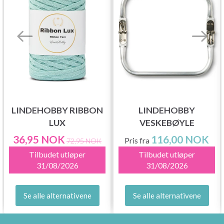
LINDEHOBBY RIBBON
LINDEHOBBY
LUX
VESKEBØYLE
36,95 NOK
116,00 NOK
Pris fra
72,95 NOK
Tilbudet utløper
Tilbudet utløper
31/08/2026
31/08/2026
Se alle alternativene
Se alle alternativene