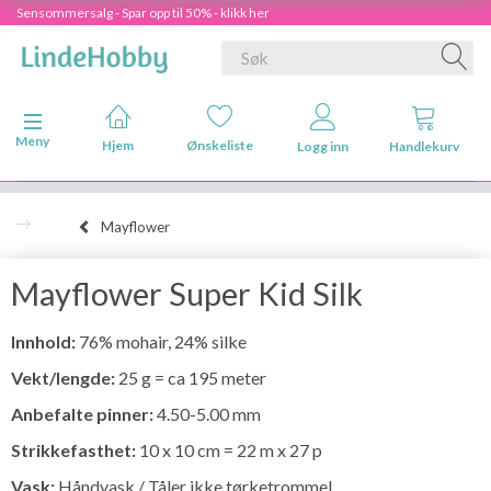
Sensommersalg - Spar opp til 50% - klikk her
Veksle navigasjon
Meny
Hjem
Ønskeliste
Logg inn
Handlekurv
Mayflower
Mayflower Super Kid Silk
Innhold:
76% mohair, 24% silke
Vekt/lengde:
25 g = ca 195 meter
Anbefalte pinner:
4.50-5.00 mm
Strikkefasthet:
10 x 10 cm = 22 m x 27 p
Vask:
Håndvask / Tåler ikke tørketrommel