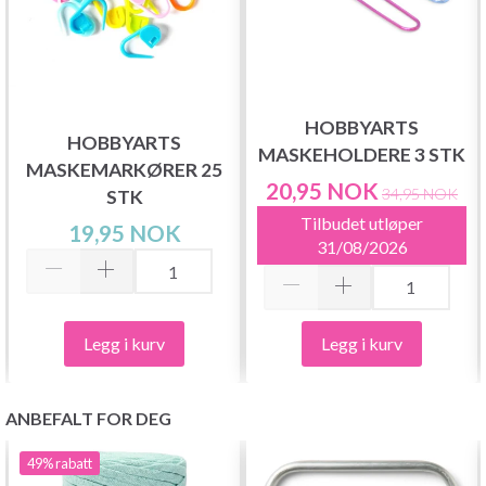
HOBBYARTS
HOBBYARTS
MASKEHOLDERE 3 STK
MASKEMARKØRER 25
20,95 NOK
34,95 NOK
STK
Tilbudet utløper
19,95 NOK
31/08/2026
Legg i kurv
Legg i kurv
ANBEFALT FOR DEG
49%
rabatt