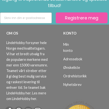
tilbud!
Registrere meg
OM OS
KONTO
LindeHobby forsyner hele
Min
Norge med kvalitetsgarn.
konto
Vi har et bredt utvalg fra
Adressebok
de populære merkene med
mer enn 15000 varenumre.
Ønskeliste
Teamet vårt streber etter
Ordrehistorikk
å gi deg best mulig service
og raskest levering til
Nyhetsbrev
enhver tid. Se teamet bak
LindeHobby her.
Les mere
om LindeHobby her
.