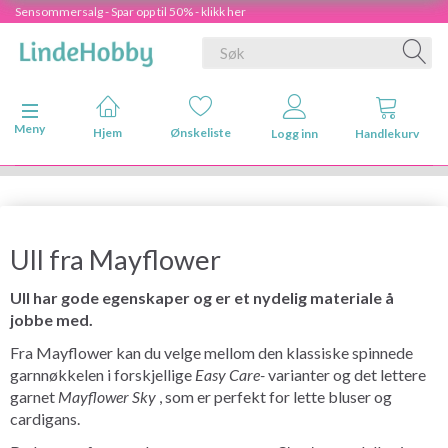
Sensommersalg - Spar opp til 50% - klikk her
Veksle navigasjon
Meny
Hjem
Ønskeliste
Logg inn
Handlekurv
Ull fra Mayflower
Ull har gode egenskaper og er et nydelig materiale å
jobbe med.
Fra Mayflower kan du velge mellom den klassiske spinnede
garnnøkkelen i forskjellige
Easy Care-
varianter og det lettere
garnet
Mayflower Sky
, som er perfekt for lette bluser og
cardigans.