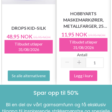
HOBBYARTS
MASKEMARKØRER,
METALLFARGER, 25
DROPS KID-SILK
STK.
11,95 NOK
19,95 NOK
48,95 NOK
55,95 NOK
Tilbudet utløper
Tilbudet utløper
31/08/2026
31/08/2026
Antall
Legg i kurv
Se alle alternativene
Spar opp til 50%
Bli en del av vårt garnsamfunn og få eksklusiv
tilgang til inspirerende strikkemønstre og spesielle