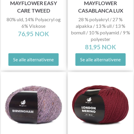
MAYFLOWER EASY
MAYFLOWER
CARE TWEED
CASABLANCA LUX
80% uld, 14% Polyacryl og
28 % polyakryl / 27 %
6% Viskose
alpakka / 13 % ull / 13 %
bomull / 10 % polyamid / 9 %
76,95 NOK
polyester
81,95 NOK
Se alle alternativene
Se alle alternativene