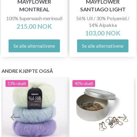
MAYFLOWER
MAYFLOWER
MONTREAL
SANTIAGO LIGHT
100% Superwash merinoull
56% Ull / 30% Polyamid /
14% Alpakka
215,00 NOK
103,00 NOK
Se alle alternativene
Se alle alternativene
ANDRE KJØPTE OGSÅ
13%
rabatt
40%
rabatt