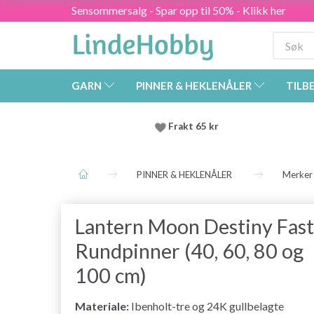
Sensommersalg - Spar opp til 50% - Klikk her
GARN
PINNER & HEKLENÅLER
TILB
Frakt 65 kr
PINNER & HEKLENÅLER
Merker
Lantern Moon Destiny Fas
Rundpinner (40, 60, 80 og
100 cm)
Materiale:
Ibenholt-tre og 24K gullbelagte