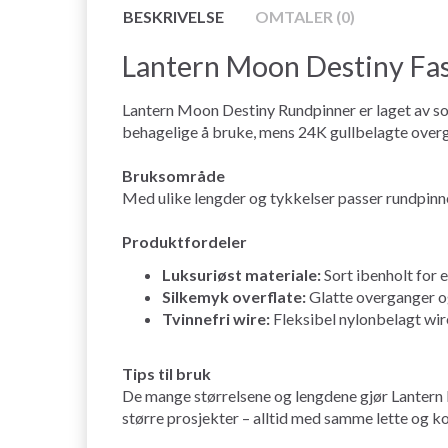
BESKRIVELSE
OMTALER (0)
Lantern Moon Destiny Fas
Lantern Moon Destiny Rundpinner er laget av sort
behagelige å bruke, mens 24K gullbelagte overga
Bruksområde
Med ulike lengder og tykkelser passer rundpinnene
Produktfordeler
Luksuriøst materiale:
Sort ibenholt for 
Silkemyk overflate:
Glatte overganger og
Tvinnefri wire:
Fleksibel nylonbelagt wire
Tips til bruk
De mange størrelsene og lengdene gjør Lantern Moo
større prosjekter – alltid med samme lette og k