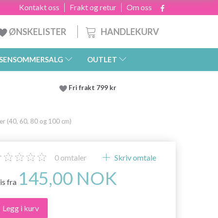
Kontakt oss
Frakt og retur
Om oss
HANDLEKURV
ØNSKELISTER
SENSOMMERSALG
OUTLET
Fri frakt 799 kr
r (40, 60, 80 og 100 cm)
0
omtaler
Skriv omtale
145,00 NOK
is fra
Legg i kurv