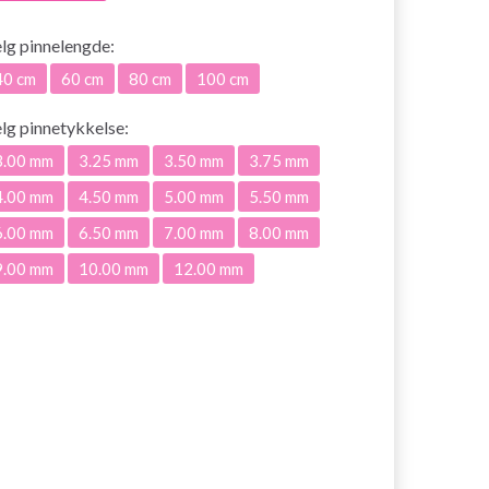
elg
pinnelengde:
40 cm
60 cm
80 cm
100 cm
elg
pinnetykkelse:
3.00 mm
3.25 mm
3.50 mm
3.75 mm
4.00 mm
4.50 mm
5.00 mm
5.50 mm
6.00 mm
6.50 mm
7.00 mm
8.00 mm
9.00 mm
10.00 mm
12.00 mm