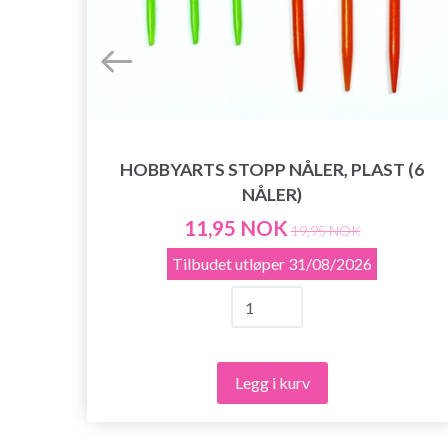
HOBBYARTS STOPP NÅLER, PLAST (6
NÅLER)
11,95 NOK
19,95 NOK
Tilbudet utløper
31/08/2026
Legg i kurv