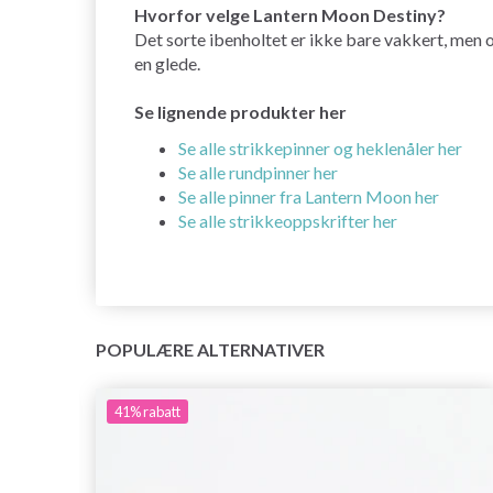
Hvorfor velge Lantern Moon Destiny?
Det sorte ibenholtet er ikke bare vakkert, men o
en glede.
Se lignende produkter her
Se alle strikkepinner og heklenåler her
Se alle rundpinner her
Se alle pinner fra Lantern Moon her
Se alle strikkeoppskrifter her
POPULÆRE ALTERNATIVER
41%
rabatt