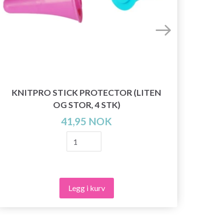
KNITPRO STICK PROTECTOR (LITEN
KL
OG STOR, 4 STK)
41,95 NOK
Legg i kurv