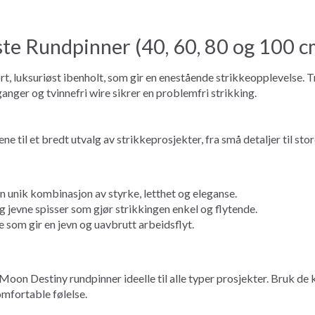
te Rundpinner (40, 60, 80 og 100 c
, luksuriøst ibenholt, som gir en enestående strikkeopplevelse. Tr
nger og tvinnefri wire sikrer en problemfri strikking.
 til et bredt utvalg av strikkeprosjekter, fra små detaljer til store
en unik kombinasjon av styrke, letthet og eleganse.
 jevne spisser som gjør strikkingen enkel og flytende.
 som gir en jevn og uavbrutt arbeidsflyt.
n Destiny rundpinner ideelle til alle typer prosjekter. Bruk de kor
omfortable følelse.