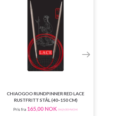
LA
CHIAOGOO RUNDPINNER RED LACE
NY
RUSTFRITT STÅL (40–150 CM)
165,00 NOK
Pris fra
362,00 NOK