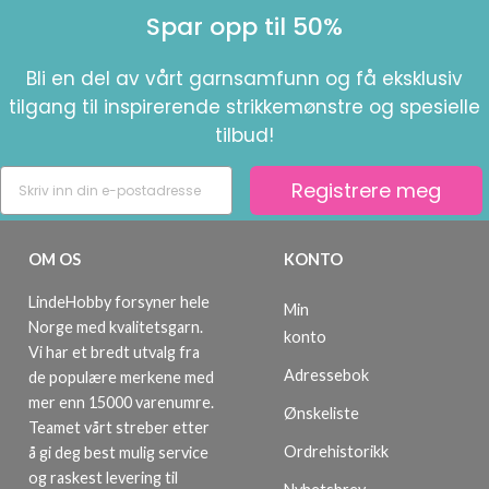
Spar opp til 50%
Bli en del av vårt garnsamfunn og få eksklusiv
tilgang til inspirerende strikkemønstre og spesielle
tilbud!
Registrere meg
OM OS
KONTO
LindeHobby forsyner hele
Min
Norge med kvalitetsgarn.
konto
Vi har et bredt utvalg fra
Adressebok
de populære merkene med
mer enn 15000 varenumre.
Ønskeliste
Teamet vårt streber etter
Ordrehistorikk
å gi deg best mulig service
og raskest levering til
Nyhetsbrev