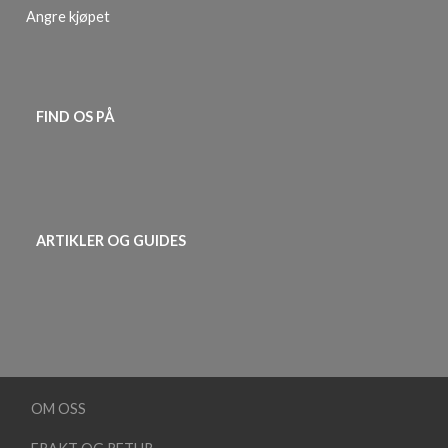
Angre kjøpet
FIND OS PÅ
ARTIKLER OG GUIDES
OM OSS