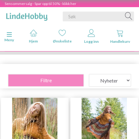
Sensommersalg - Spar opp til 50% - klikk her
Veksle navigasjon
Meny
Hjem
Ønskeliste
Logg inn
Handlekurv
Filtre