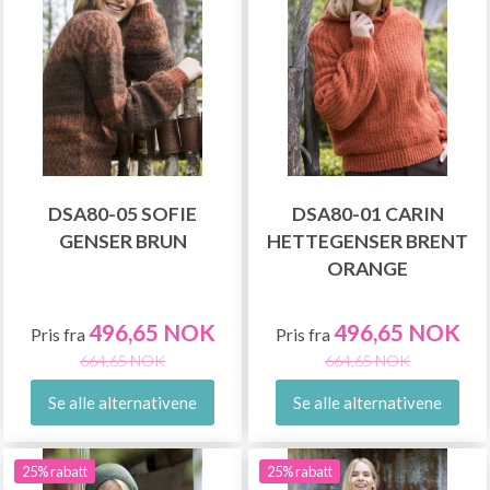
DSA80-05 SOFIE
DSA80-01 CARIN
GENSER BRUN
HETTEGENSER BRENT
ORANGE
496,65 NOK
496,65 NOK
Pris fra
Pris fra
664,65 NOK
664,65 NOK
Se alle alternativene
Se alle alternativene
25% rabatt
25% rabatt