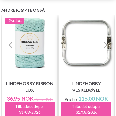
ANDRE KJØPTE OGSÅ
49%
rabatt
LINDEHOBBY RIBBON
LINDEHOBBY
LUX
VESKEBØYLE
36,95 NOK
116,00 NOK
Pris fra
72,95 NOK
Tilbudet utløper
Tilbudet utløper
31/08/2026
31/08/2026