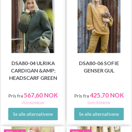
DSA80-04 ULRIKA
DSA80-06 SOFIE
CARDIGAN &AMP;
GENSER GUL
HEADSCARF GREEN
567,60 NOK
425,70 NOK
Pris fra
Pris fra
759,60 NOK
569,70 NOK
Se alle alternativene
Se alle alternativene