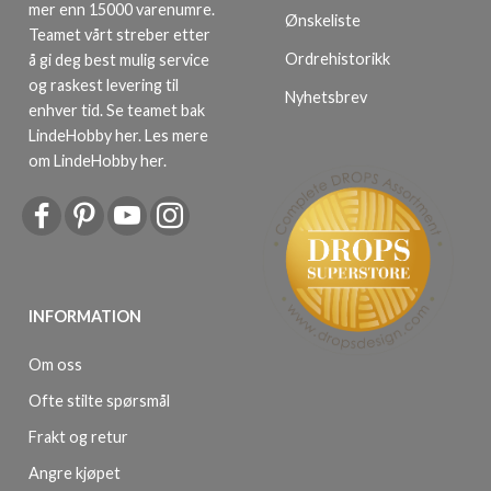
mer enn 15000 varenumre.
Ønskeliste
Teamet vårt streber etter
Ordrehistorikk
å gi deg best mulig service
og raskest levering til
Nyhetsbrev
enhver tid. Se teamet bak
LindeHobby her.
Les mere
om LindeHobby her
.
INFORMATION
Om oss
Ofte stilte spørsmål
Frakt og retur
Angre kjøpet