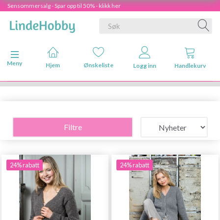
Sensommersalg - Spar opp til 50% - klikk her
Veksle navigasjon
Meny
Hjem
Ønskeliste
Logg inn
Handlekurv
Filtre
24% rabatt
24% rabatt