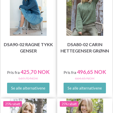
DSA90-02 RAGNE TYKK
DSA80-02 CARIN
GENSER
HETTEGENSER GRØNN
425,70 NOK
496,65 NOK
Pris fra
Pris fra
569,70 NOK
664,65 NOK
Se alle alternativene
Se alle alternativene
25% rabatt
25% rabatt