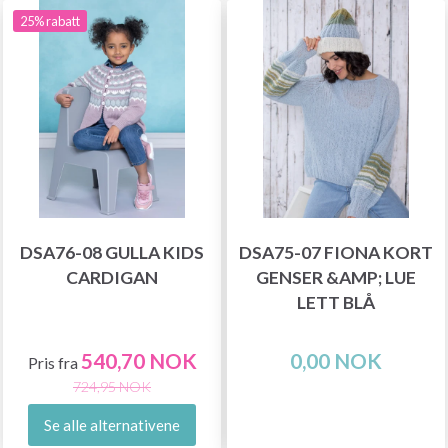
25% rabatt
DSA76-08 GULLA KIDS
DSA75-07 FIONA KORT
CARDIGAN
GENSER &AMP; LUE
LETT BLÅ
540,70 NOK
0,00 NOK
Pris fra
724,95 NOK
Se alle alternativene