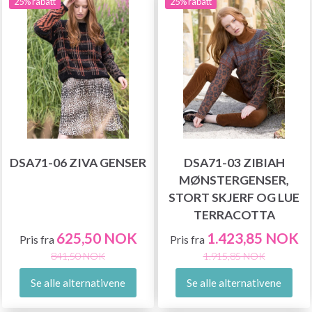
25% rabatt
25% rabatt
DSA71-06 ZIVA GENSER
DSA71-03 ZIBIAH
MØNSTERGENSER,
STORT SKJERF OG LUE
TERRACOTTA
625,50 NOK
1.423,85 NOK
Pris fra
Pris fra
841,50 NOK
1.915,85 NOK
Se alle alternativene
Se alle alternativene