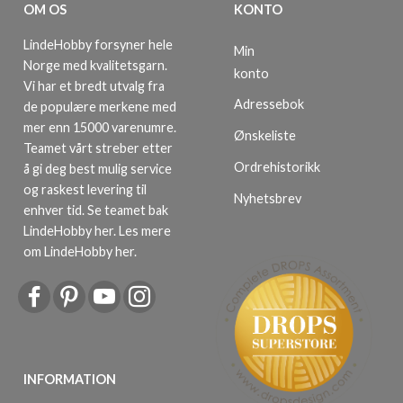
OM OS
KONTO
LindeHobby forsyner hele
Min
Norge med kvalitetsgarn.
konto
Vi har et bredt utvalg fra
Adressebok
de populære merkene med
mer enn 15000 varenumre.
Ønskeliste
Teamet vårt streber etter
Ordrehistorikk
å gi deg best mulig service
og raskest levering til
Nyhetsbrev
enhver tid. Se teamet bak
LindeHobby her.
Les mere
om LindeHobby her
.
INFORMATION