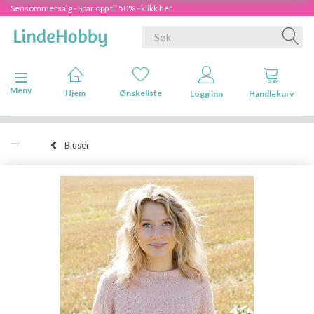
Sensommersalg - Spar opp til 50% - klikk her
Veksle navigasjon
Meny
Hjem
Ønskeliste
Logg inn
Handlekurv
Bluser