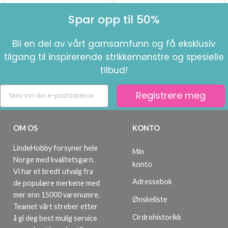
Spar opp til 50%
Bli en del av vårt garnsamfunn og få eksklusiv
tilgang til inspirerende strikkemønstre og spesielle
tilbud!
Registrere meg
OM OS
KONTO
LindeHobby forsyner hele
Min
Norge med kvalitetsgarn.
konto
Vi har et bredt utvalg fra
Adressebok
de populære merkene med
mer enn 15000 varenumre.
Ønskeliste
Teamet vårt streber etter
Ordrehistorikk
å gi deg best mulig service