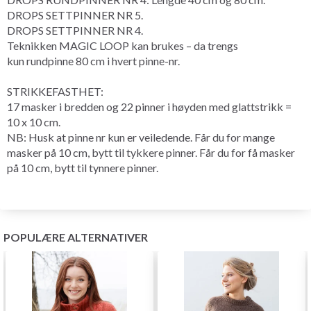
DROPS SETTPINNER NR 5.
DROPS SETTPINNER NR 4.
Teknikken
MAGIC LOOP
kan brukes – da trengs
kun
rundpinne
80 cm i hvert pinne-nr.
STRIKKEFASTHET
:
17 masker i bredden og 22 pinner i høyden med
glattstrikk
=
10 x 10 cm.
NB: Husk at pinne nr kun er veiledende. Får du for mange
masker på 10 cm, bytt til tykkere pinner. Får du for få masker
på 10 cm, bytt til tynnere pinner.
POPULÆRE ALTERNATIVER