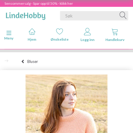
Sensommersalg - Spar opp til 50% - klikk her
Veksle navigasjon
Meny
Hjem
Ønskeliste
Logg inn
Handlekurv
Bluser