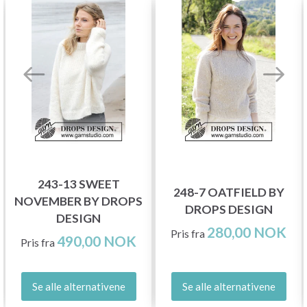
243-13 SWEET
248-7 OATFIELD BY
NOVEMBER BY DROPS
DROPS DESIGN
DESIGN
280,00 NOK
Pris fra
490,00 NOK
Pris fra
Se alle alternativene
Se alle alternativene