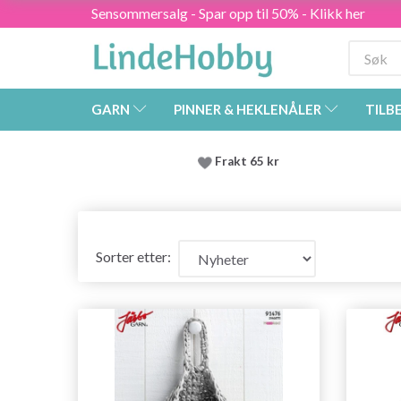
Sensommersalg - Spar opp til 50% - Klikk her
GARN
PINNER & HEKLENÅLER
TILB
Frakt 65 kr
Sorter etter: