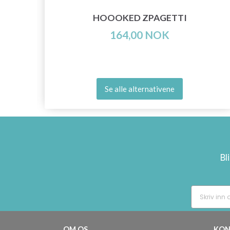
HOOOKED ZPAGETTI
164,00 NOK
Se alle alternativene
Bl
OM OS
KON