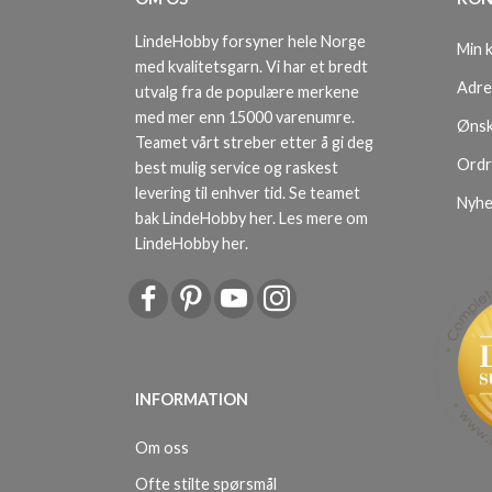
LindeHobby forsyner hele Norge
Min 
med kvalitetsgarn. Vi har et bredt
Adre
utvalg fra de populære merkene
med mer enn 15000 varenumre.
Ønsk
Teamet vårt streber etter å gi deg
Ordr
best mulig service og raskest
levering til enhver tid. Se teamet
Nyhe
bak LindeHobby her.
Les mere om
LindeHobby her
.
INFORMATION
Om oss
Ofte stilte spørsmål