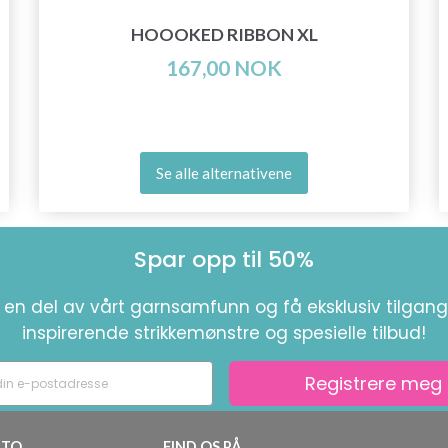
HOOOKED RIBBON XL
167,00 NOK
Se alle alternativene
Spar opp til 50%
i en del av vårt garnsamfunn og få eksklusiv tilgang 
inspirerende strikkemønstre og spesielle tilbud!
Registrere meg
TO
FIND OS PÅ