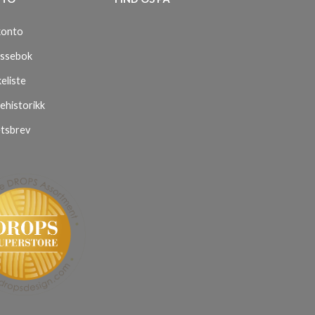
konto
ssebok
eliste
ehistorikk
tsbrev