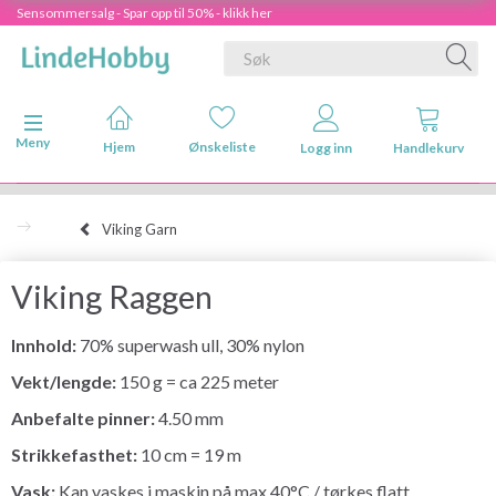
Sensommersalg - Spar opp til 50% - klikk her
Veksle navigasjon
Meny
Hjem
Ønskeliste
Logg inn
Handlekurv
Viking Garn
Viking Raggen
Innhold:
70% superwash ull, 30% nylon
Vekt/lengde:
150 g = ca 225 meter
Anbefalte pinner:
4.50 mm
Strikkefasthet:
10 cm = 19 m
Vask:
Kan vaskes i maskin på max 40°C / tørkes flatt