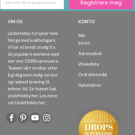
Registrere meg
OM OS
KONTO
LindeHobby forsyner hele
Min
Norge med kvalitetsgarn.
konto
Vi har et bredt utvalg fra
Adressebok
de populære merkene med
mer enn 15000 varenumre.
Ønskeliste
Teamet vårt streber etter
Ordrehistorikk
å gi deg best mulig service
og raskest levering til
Nyhetsbrev
enhver tid. Se teamet bak
LindeHobby her.
Les mere
om LindeHobby her
.