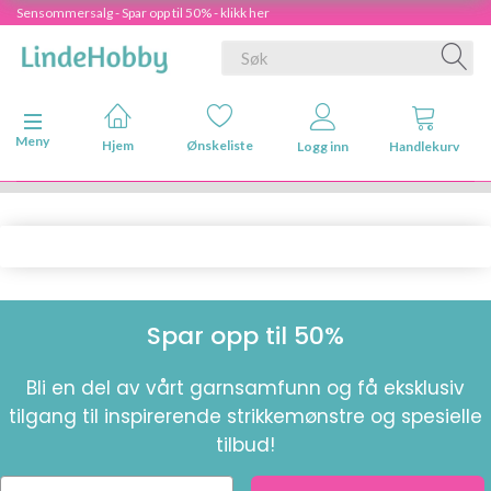
Sensommersalg - Spar opp til 50% - klikk her
Veksle navigasjon
Meny
Hjem
Ønskeliste
Logg inn
Handlekurv
Spar opp til 50%
Bli en del av vårt garnsamfunn og få eksklusiv
tilgang til inspirerende strikkemønstre og spesielle
tilbud!