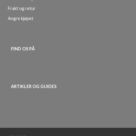
Frakt og retur
Angre kjøpet
FIND OS PÅ
ARTIKLER OG GUIDES