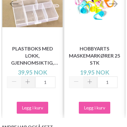
PLASTBOKS MED
HOBBYARTS
LOKK,
MASKEMARKØRER 25
GJENNOMSIKTIG,
STK
12X8,5 CM, 6 ROM
39,95 NOK
19,95 NOK
Legg i kurv
Legg i kurv
ANDRE HAR OGSÅ SETT