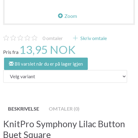
Zoom
0
omtaler
Skriv omtale
13,95 NOK
Pris fra
Bli varslet når du er på lager igjen
BESKRIVELSE
OMTALER (0)
KnitPro Symphony Lilac Button
Buet Square