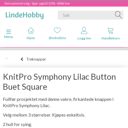
Sensommersalg - Spar opp til 50% - klikk her
Veksle navigasjon
Meny
Hjem
Ønskeliste
Logg inn
Handlekurv
Treknapper
KnitPro Symphony Lilac Button
Buet Square
Fullfør prosjektet med denne vakre, firkantede knappen i
KnitPro Symphony Lilac.
Velg mellom 3 størrelser. Kjøpes enkeltvis.
2 hull for sying.