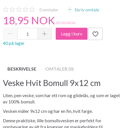
0
omtaler
Skriv omtale
18,95 NOK
20,95 NOK
Legg i kurv
40 på lager
BESKRIVELSE
OMTALER (0)
Veske Hvit Bomull 9x12 cm
Liten, pen veske, som har ett rom og glidelås, og som er laget
av 100% bomull.
Vesken måler 9x12 cm og har en fin, hvit farge.
Denne praktiske, lille bomullsvesken er perfekt for
oppbevaring av alt fra knapper og maskeholdere til