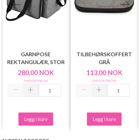
GARNPOSE
TILBEHØRSKOFFERT
REKTANGULÆR, STOR
GRÅ
280,00 NOK
113,00 NOK
560,00 NOK
249,00 NOK
Legg i kurv
Legg i kurv