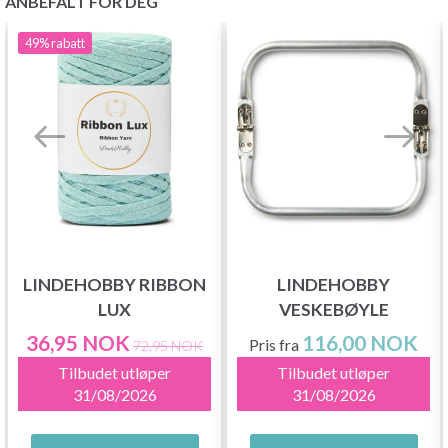
ANBEFALT FOR DEG
49%
rabatt
LINDEHOBBY RIBBON
LINDEHOBBY
LUX
VESKEBØYLE
36,95 NOK
116,00 NOK
Pris fra
72,95 NOK
Tilbudet utløper
Tilbudet utløper
31/08/2026
31/08/2026