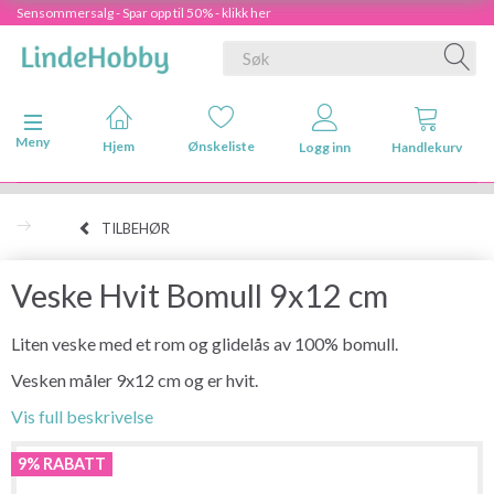
Sensommersalg - Spar opp til 50% - klikk her
Veksle navigasjon
Meny
Hjem
Ønskeliste
Logg inn
Handlekurv
TILBEHØR
Veske Hvit Bomull 9x12 cm
Liten veske med et rom og glidelås av 100% bomull.
Vesken måler 9x12 cm og er hvit.
Vis full beskrivelse
9% RABATT