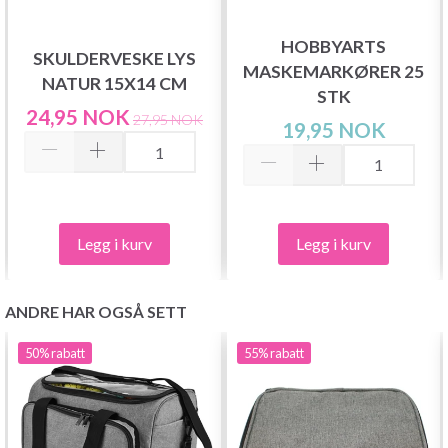
HOBBYARTS
SKULDERVESKE LYS
MASKEMARKØRER 25
NATUR 15X14 CM
STK
24,95 NOK
27,95 NOK
19,95 NOK
Legg i kurv
Legg i kurv
ANDRE HAR OGSÅ SETT
50%
rabatt
55%
rabatt