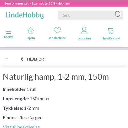
Sensommersalg - Spar opp til 50% - klikk her
Veksle navigasjon
Meny
Hjem
Ønskeliste
Logg inn
Handlekurv
TILBEHØR
Naturlig hamp, 1-2 mm, 150m
Inneholder
1 rull
Løpslengde:
150 meter
Tykkelse:
1-2 mm
Finnes
i flere farger
Vis full beskrivelse