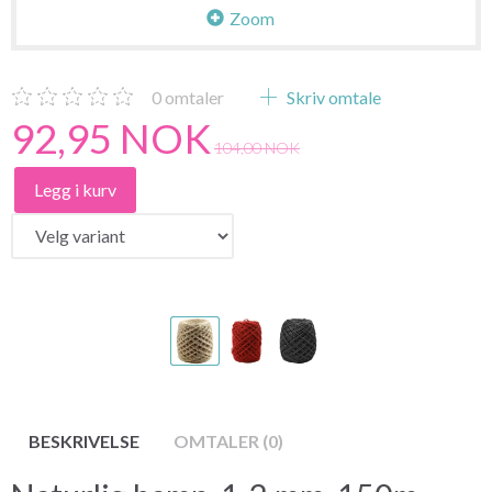
Zoom
0
omtaler
Skriv omtale
92,95 NOK
104,00 NOK
Legg i kurv
BESKRIVELSE
OMTALER (0)