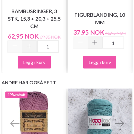
BAMBUSRINGER, 3
FIGURBLANDING, 10
STK, 15,3 + 20,3 + 25,5
MM
CM
37,95 NOK
41,95 NOK
62,95 NOK
69,95 NOK
Legg i kurv
Legg i kurv
ANDRE HAR OGSÅ SETT
19%
rabatt