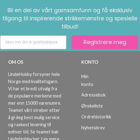
Bli en del av vårt garnsamfunn og få eksklusiv
tilgang til inspirerende strikkemønstre og spesielle
tilbud!
Registrere meg
OM OS
KONTO
LindeHobby forsyner hele
Min
Norge med kvalitetsgarn.
konto
Vi har et bredt utvalg fra
Adressebok
de populære merkene med
mer enn 15000 varenumre.
Ønskeliste
Teamet vårt streber etter
Ordrehistorikk
å gi deg best mulig service
og raskest levering til
Nyhetsbrev
enhver tid. Se teamet bak
LindeHobby her.
Les mere