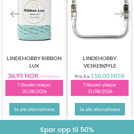
LINDEHOBBY RIBBON
LINDEHOBBY
LUX
VESKEBØYLE
36,95 NOK
116,00 NOK
Pris fra
72,95 NOK
Tilbudet utløper
Tilbudet utløper
31/08/2026
31/08/2026
Se alle alternativene
Se alle alternativene
Spar opp til 50%