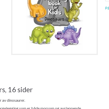
På
s, 16 sider
 av dinosaurer.
fargelegging som er både morsom og avslappende.