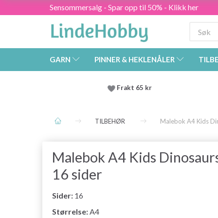
Sensommersalg - Spar opp til 50% - Klikk her
GARN
PINNER & HEKLENÅLER
TILB
Frakt 65 kr
TILBEHØR
Malebok A4 Kids Din
Malebok A4 Kids Dinosaurs
16 sider
Sider:
16
Størrelse:
A4