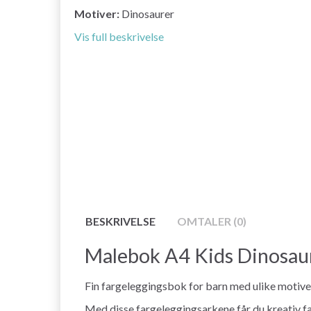
Motiver:
Dinosaurer
Vis full beskrivelse
BESKRIVELSE
OMTALER (0)
Malebok A4 Kids Dinosaur
Fin fargeleggingsbok for barn med ulike motiver
Med disse fargeleggingsarkene får du kreativ 