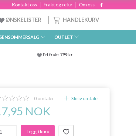
Kontakt oss
Frakt og retur
Om oss
HANDLEKURV
ØNSKELISTER
SENSOMMERSALG
OUTLET
Fri frakt 799 kr
0
omtaler
Skriv omtale
17,95 NOK
Legg i kurv