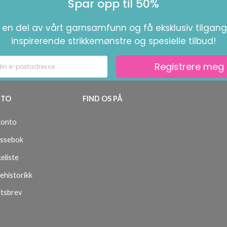
Spar opp til 50%
i en del av vårt garnsamfunn og få eksklusiv tilgang 
inspirerende strikkemønstre og spesielle tilbud!
Registrere meg
TO
FIND OS PÅ
konto
ssebok
eliste
ehistorikk
tsbrev