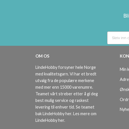
Bl
OM OS
KON
LindeHobby forsyner hele Norge
Min 
med kvalitetsgarn. Vi har et bredt
Adre
utvalg fra de populære merkene
med mer enn 15000 varenumre.
Ønsk
Teamet vårt streber etter å gi deg
Ordr
best mulig service og raskest
levering til enhver tid. Se teamet
Nyhe
bak LindeHobby her.
Les mere om
LindeHobby her
.