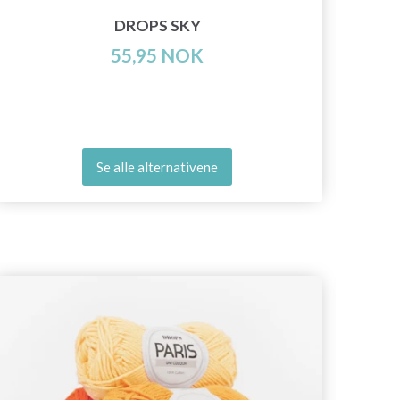
DROPS SKY
55,95 NOK
Se alle alternativene
50%
ra