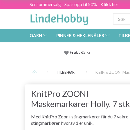
Sensommersalg - Spar opp til 50% - Klikk her
GARN
PINNER & HEKLENÅLER
TILB
Frakt 65 kr
TILBEHØR
KnitPro ZOONI Mask
KnitPro ZOONI
Maskemarkører Holly, 7 stk
Med KnitPro Zooni-stingmarkører får du 7 vakre
stingmarkører, hvorav 1 er unik.