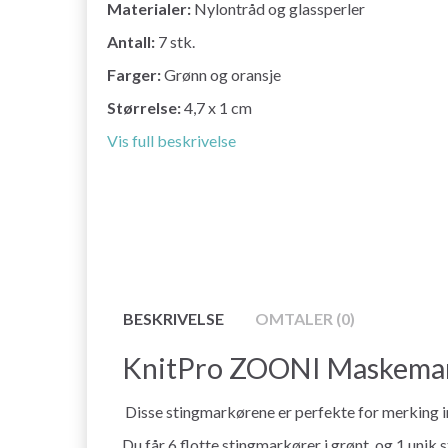
Materialer:
Nylontråd og glassperler
Antall:
7 stk.
Farger:
Grønn og oransje
Størrelse:
4,7 x 1 cm
Vis full beskrivelse
BESKRIVELSE
OMTALER (0)
KnitPro ZOONI Maskemarkø
Disse stingmarkørene er perfekte for merking in
Du får 6 flotte stingmarkører i grønt, og 1 unik 