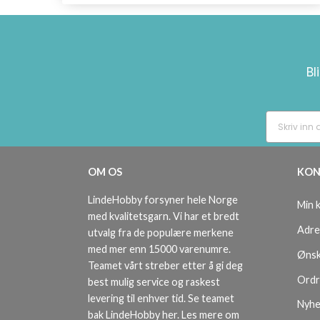
Bl
OM OS
KON
LindeHobby forsyner hele Norge
Min 
med kvalitetsgarn. Vi har et bredt
Adre
utvalg fra de populære merkene
med mer enn 15000 varenumre.
Ønsk
Teamet vårt streber etter å gi deg
Ordr
best mulig service og raskest
levering til enhver tid. Se teamet
Nyhe
bak LindeHobby her.
Les mere om