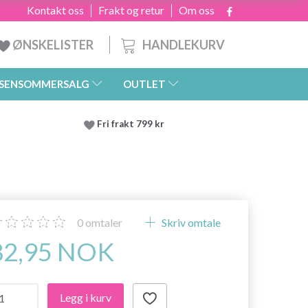
Kontakt oss
Frakt og retur
Om oss
HANDLEKURV
ØNSKELISTER
SENSOMMERSALG
OUTLET
Fri frakt 799 kr
0
omtaler
Skriv omtale
82,95 NOK
Legg i kurv