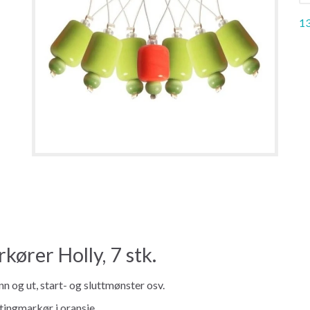
13
rer Holly, 7 stk.
n og ut, start- og sluttmønster osv.
stingmarkør i oransje.