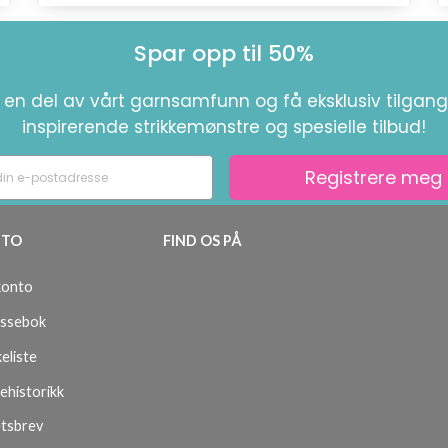
Spar opp til 50%
i en del av vårt garnsamfunn og få eksklusiv tilgang 
inspirerende strikkemønstre og spesielle tilbud!
Registrere meg
TO
FIND OS PÅ
konto
ssebok
eliste
ehistorikk
tsbrev