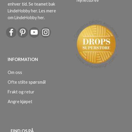
Nyhetsbrev
enhver tid. Se teamet bak
LindeHobby her.
Les mere
om LindeHobby her
.
INFORMATION
Om oss
Ofte stilte spørsmål
Frakt og retur
Angre kjøpet
FIND OS PÅ