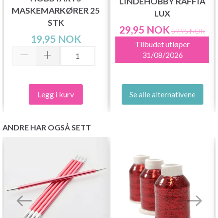
LINDEHOBBY RAFFIA
MASKEMARKØRER 25
LUX
STK
29,95 NOK
59,95 NOK
19,95 NOK
Tilbudet utløper
31/08/2026
Legg i kurv
Se alle alternativene
ANDRE HAR OGSÅ SETT