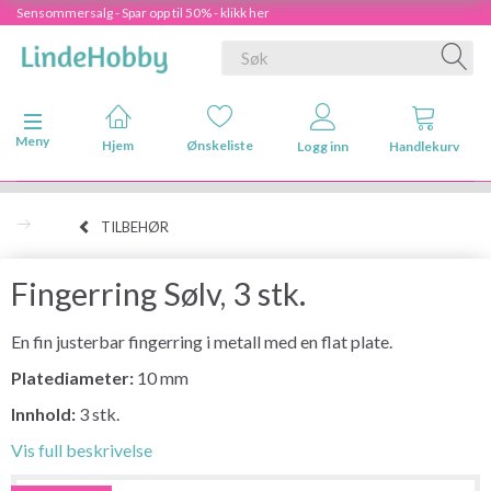
Sensommersalg - Spar opp til 50% - klikk her
Veksle navigasjon
Meny
Hjem
Ønskeliste
Logg inn
Handlekurv
TILBEHØR
Fingerring Sølv, 3 stk.
En fin justerbar fingerring i metall med en flat plate.
Platediameter:
10 mm
Innhold:
3 stk.
Vis full beskrivelse