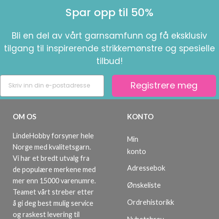
Spar opp til 50%
Bli en del av vårt garnsamfunn og få eksklusiv
tilgang til inspirerende strikkemønstre og spesielle
tilbud!
Registrere meg
OM OS
KONTO
LindeHobby forsyner hele
Min
Norge med kvalitetsgarn.
konto
Vi har et bredt utvalg fra
Adressebok
de populære merkene med
mer enn 15000 varenumre.
Ønskeliste
Teamet vårt streber etter
Ordrehistorikk
å gi deg best mulig service
og raskest levering til