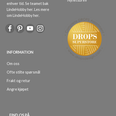
Nyhetsbrev
enhver tid. Se teamet bak
LindeHobby her.
Les mere
om LindeHobby her
.
INFORMATION
Om oss
Ofte stilte spørsmål
Frakt og retur
Angre kjøpet
FIND OS PÅ