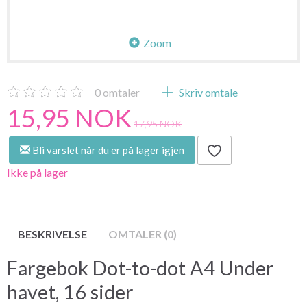
Zoom
0
omtaler
Skriv omtale
15,95 NOK
17,95 NOK
Bli varslet når du er på lager igjen
Ikke på lager
BESKRIVELSE
OMTALER (0)
Fargebok Dot-to-dot A4 Under
havet, 16 sider