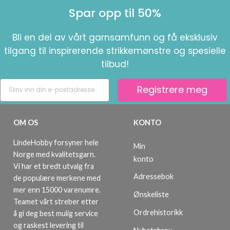
Spar opp til 50%
Bli en del av vårt garnsamfunn og få eksklusiv
tilgang til inspirerende strikkemønstre og spesielle
tilbud!
Registrere meg
OM OS
KONTO
LindeHobby forsyner hele
Min
Norge med kvalitetsgarn.
konto
Vi har et bredt utvalg fra
Adressebok
de populære merkene med
mer enn 15000 varenumre.
Ønskeliste
Teamet vårt streber etter
Ordrehistorikk
å gi deg best mulig service
og raskest levering til