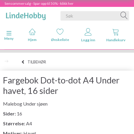
Sensommersalg - Spar opp til 50% - klikk her
Veksle navigasjon
Meny
Hjem
Ønskeliste
Logg inn
Handlekurv
TILBEHØR
Fargebok Dot-to-dot A4 Under
havet, 16 sider
Malebog Under sjøen
Sider:
16
Størrelse:
A4
Motiver:
Havet