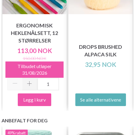
ERGONOMISK
HEKLENÅLSETT, 12
STØRRELSER
DROPS BRUSHED
113,00 NOK
ALPACA SILK
150,00 NOK
32,95 NOK
Tilbudet utløper
31/08/2026
Legg i kurv
Se alle alternativene
ANBEFALT FOR DEG
49%
rabatt