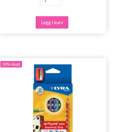
Legg i kurv
10%
rabatt