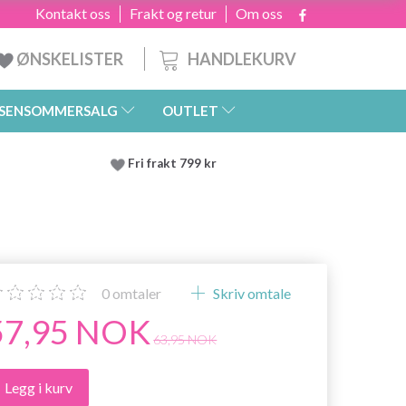
Kontakt oss
Frakt og retur
Om oss
HANDLEKURV
ØNSKELISTER
SENSOMMERSALG
OUTLET
Fri frakt 799 kr
0
omtaler
Skriv omtale
57,95 NOK
63,95 NOK
Legg i kurv