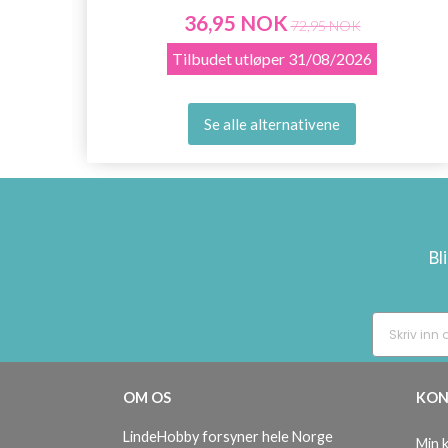
36,95 NOK
72,95 NOK
Tilbudet utløper
31/08/2026
Se alle alternativene
Bl
OM OS
KON
LindeHobby forsyner hele Norge
Min 