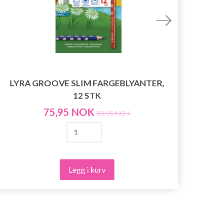
LYRA GROOVE SLIM FARGEBLYANTER,
KL
12 STK
75,95 NOK
83,95 NOK
Legg i kurv