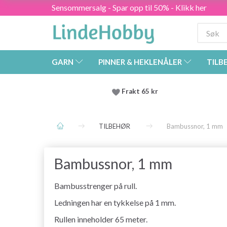
Sensommersalg - Spar opp til 50% - Klikk her
GARN
PINNER & HEKLENÅLER
TILB
Frakt 65 kr
TILBEHØR
Bambussnor, 1 mm
Bambussnor, 1 mm
Bambusstrenger på rull.
Ledningen har en tykkelse på 1 mm.
Rullen inneholder 65 meter.