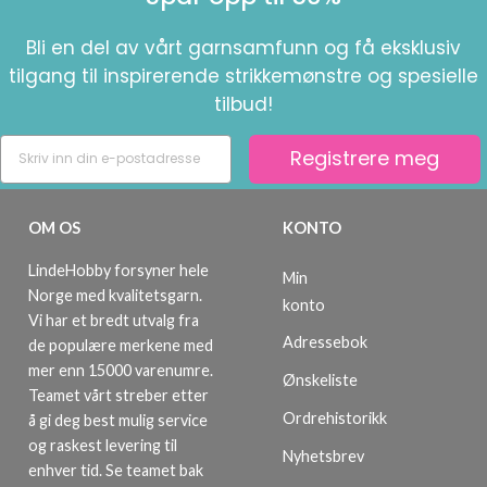
Bli en del av vårt garnsamfunn og få eksklusiv
tilgang til inspirerende strikkemønstre og spesielle
tilbud!
Registrere meg
OM OS
KONTO
LindeHobby forsyner hele
Min
Norge med kvalitetsgarn.
konto
Vi har et bredt utvalg fra
Adressebok
de populære merkene med
mer enn 15000 varenumre.
Ønskeliste
Teamet vårt streber etter
Ordrehistorikk
å gi deg best mulig service
og raskest levering til
Nyhetsbrev
enhver tid. Se teamet bak