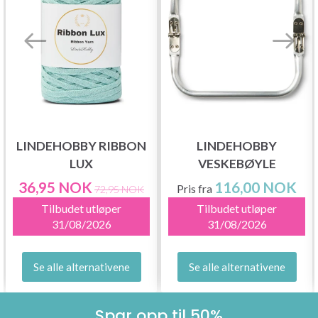
LINDEHOBBY RIBBON
LINDEHOBBY
LUX
VESKEBØYLE
36,95 NOK
116,00 NOK
Pris fra
72,95 NOK
Tilbudet utløper
Tilbudet utløper
31/08/2026
31/08/2026
Se alle alternativene
Se alle alternativene
Spar opp til 50%