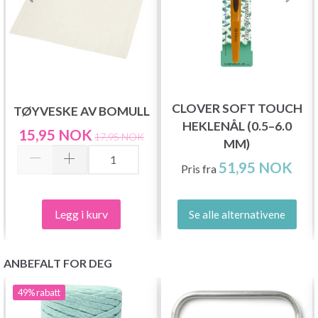
CLOVER SOFT TOUCH
TØYVESKE AV BOMULL
HEKLENÅL (0.5–6.0
15,95 NOK
17,95 NOK
MM)
51,95 NOK
Pris fra
Legg i kurv
Se alle alternativene
ANBEFALT FOR DEG
49%
rabatt