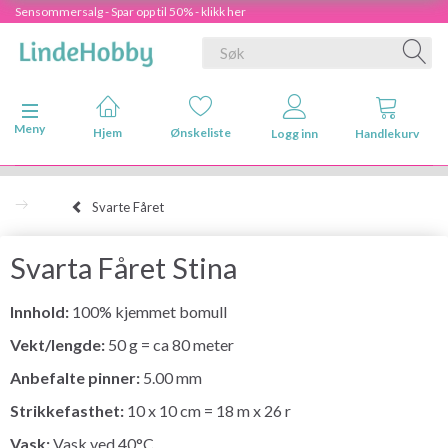
Sensommersalg - Spar opp til 50% - klikk her
Veksle navigasjon
Meny
Hjem
Ønskeliste
Logg inn
Handlekurv
Svarte Fåret
Svarta Fåret Stina
Innhold:
100% kjemmet bomull
Vekt/lengde:
50 g = ca 80 meter
Anbefalte pinner:
5.00 mm
Strikkefasthet:
10 x 10 cm = 18 m x 26 r
Vask:
Vask ved 40°C