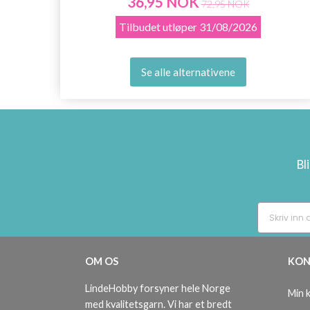
36,95 NOK
72,95 NOK
Tilbudet utløper
31/08/2026
Se alle alternativene
Bl
OM OS
KON
LindeHobby forsyner hele Norge
Min 
med kvalitetsgarn. Vi har et bredt