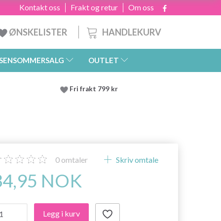
Kontakt oss
Frakt og retur
Om oss
HANDLEKURV
ØNSKELISTER
SENSOMMERSALG
OUTLET
Fri frakt 799 kr
0
omtaler
Skriv omtale
34,95 NOK
Legg i kurv