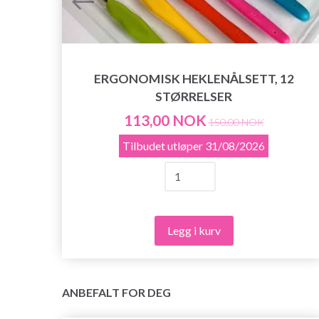
ERGONOMISK HEKLENÅLSETT, 12
STØRRELSER
113,00 NOK
150,00 NOK
Tilbudet utløper
31/08/2026
Legg i kurv
ANBEFALT FOR DEG