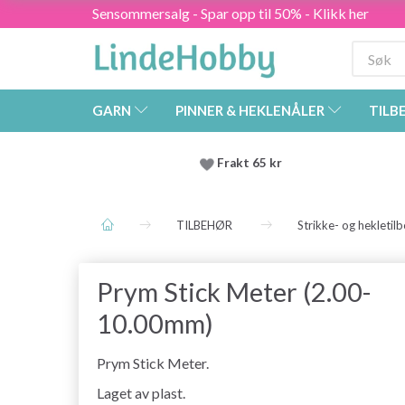
Sensommersalg - Spar opp til 50% - Klikk her
GARN
PINNER & HEKLENÅLER
TILB
Frakt 65 kr
TILBEHØR
Strikke- og hekletil
Prym Stick Meter (2.00-
10.00mm)
Prym Stick Meter.
Laget av plast.