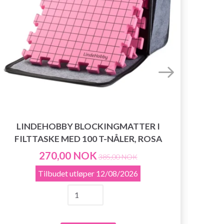
LINDEHOBBY BLOCKINGMATTER I
FILTTASKE MED 100 T-NÅLER, ROSA
270,00 NOK
385,00 NOK
Tilbudet utløper
12/08/2026