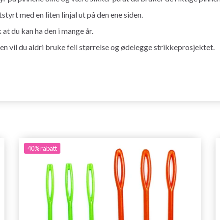
tyrt med en liten linjal ut på den ene siden.
k at du kan ha den i mange år.
den vil du aldri bruke feil størrelse og ødelegge strikkeprosjektet.
40%
rabatt