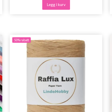
Legg i kurv
50%
rabatt