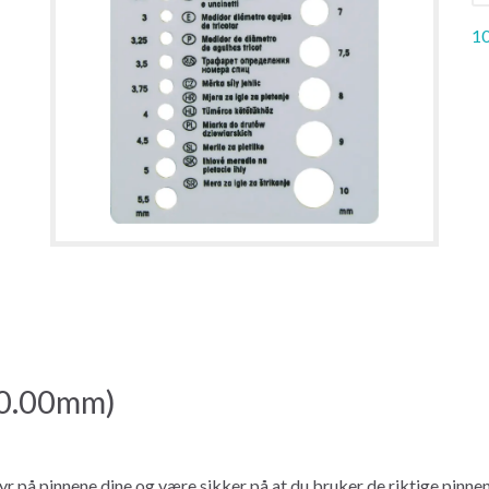
10
10.00mm)
på pinnene dine og være sikker på at du bruker de riktige pinne