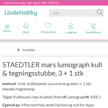
Sensommersalg - Spar opp til 50% - klikk her
Veksle navigasjon
Meny
Hjem
Ønskeliste
Logg inn
Handlekurv
Staedtler
STAEDTLER mars lumograph kull
& tegningsstubbe, 3 + 1 stk
Innhold:
3 stk. kullblyanter (assorterte grader) + 1 stk.
blender/tegnetamp
Type:
Kullblyant i høy kvalitet (Mars® Lumograph® 100C)
Egenskap:
Mine med høy andel karbon og kull for dype,