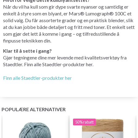
Når du vil ha kull som gir dype svarte nyanser og samtidig er
enkelt å styre som en blyant, er Mars® Lumograph® 100C et
solid valg. Du får assorterte grader og en praktisk blender, slik
at du kan jobbe både detaljert og fritt med toner. Et enkelt sett
som gjør det lett å komme i gang – og tilfredsstillende å
finpusse teknikken din.
Klar til å sette i gang?
Gjør tegningene dine mer levende med kvalitetsverktøy fra
Staedtler. Finn alle Staedtler-produkter her.
Finn alle Staedtler-produkter her
POPULÆRE ALTERNATIVER
50%
rabatt