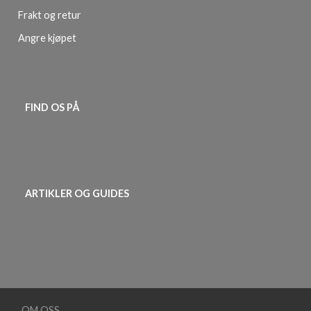
Frakt og retur
Angre kjøpet
FIND OS PÅ
ARTIKLER OG GUIDES
OM OSS