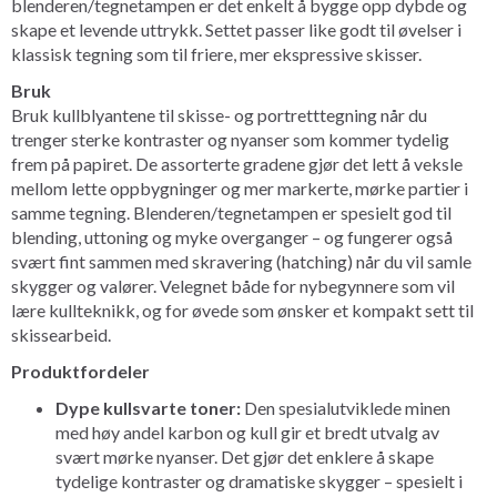
blenderen/tegnetampen er det enkelt å bygge opp dybde og
skape et levende uttrykk. Settet passer like godt til øvelser i
klassisk tegning som til friere, mer ekspressive skisser.
Bruk
Bruk kullblyantene til skisse- og portretttegning når du
trenger sterke kontraster og nyanser som kommer tydelig
frem på papiret. De assorterte gradene gjør det lett å veksle
mellom lette oppbygninger og mer markerte, mørke partier i
samme tegning. Blenderen/tegnetampen er spesielt god til
blending, uttoning og myke overganger – og fungerer også
svært fint sammen med skravering (hatching) når du vil samle
skygger og valører. Velegnet både for nybegynnere som vil
lære kullteknikk, og for øvede som ønsker et kompakt sett til
skissearbeid.
Produktfordeler
Dype kullsvarte toner:
Den spesialutviklede minen
med høy andel karbon og kull gir et bredt utvalg av
svært mørke nyanser. Det gjør det enklere å skape
tydelige kontraster og dramatiske skygger – spesielt i