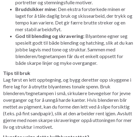
portretter og stemningsfulle motiver.
Bruddsikker mine:
Den ekstra forsterkede minen er
laget for å tåle daglig bruk og skissearbeid, der trykk og
tempo kan variere. Det gir færre brutte streker og en
mer stabil arbeidsflyt.
God til blending og skravering:
Blyantene egner seg
spesielt godt til både blending og hatching, slik at du kan
jobbe lagvis med tone og struktur. Sammen med
blenderen/tegnetampen får du et enkelt oppsett for
både skarpe linjer og myke overganger.
Tips til bruk
Lag først en lett opptegning, og bygg deretter opp skyggene i
flere lag for å utnytte blyantenes tonale spenn. Bruk
blenderen/tegnetampen i små, sirkulære bevegelser for jevne
overganger og for å unngå harde kanter. Hvis blenderen blir
mettet av pigment, kan du forme den lett ved å slipe forsiktig
(f.eks. på fint sandpapir), slik at den arbeider rent igjen. Avslutt
gjerne med noen skarpe skraveringer oppå uttoningen for mer
liv og struktur i motivet.
Hvorfor velge dette kullblyantsettet?