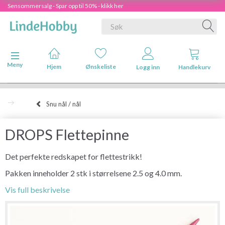
Sensommersalg - Spar opp til 50% - klikk her
Veksle navigasjon
Meny
Hjem
Ønskeliste
Logg inn
Handlekurv
Snu nål / nål
DROPS Flettepinne
Det perfekte redskapet for flettestrikk!
Pakken inneholder 2 stk i størrelsene 2.5 og 4.0 mm.
Vis full beskrivelse