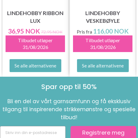
LINDEHOBBY RIBBON
LINDEHOBBY
LUX
VESKEBØYLE
36,95 NOK
116,00 NOK
Pris fra
72,95 NOK
Tilbudet utløper
Tilbudet utløper
31/08/2026
31/08/2026
Se alle alternativene
Se alle alternativene
Spar opp til 50%
Bli en del av vårt garnsamfunn og få eksklusiv
tilgang til inspirerende strikkemønstre og spesielle
tilbud!
Registrere meg