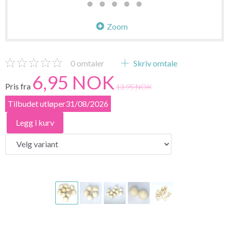
Zoom
0
omtaler
Skriv omtale
6,95 NOK
Pris fra
13,95 NOK
Tilbudet utløper31/08/2026
Legg i kurv