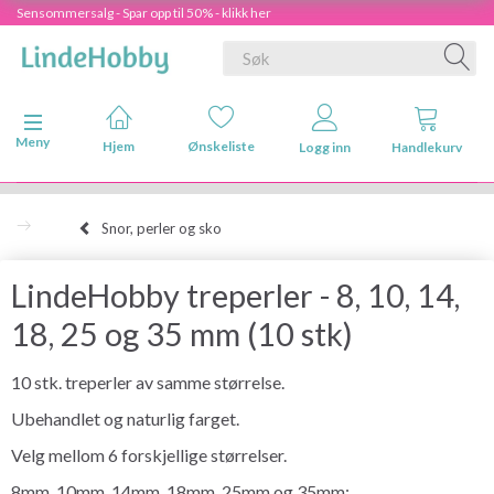
Sensommersalg - Spar opp til 50% - klikk her
Veksle navigasjon
Meny
Hjem
Ønskeliste
Logg inn
Handlekurv
Snor, perler og sko
LindeHobby treperler - 8, 10, 14,
18, 25 og 35 mm (10 stk)
10 stk. treperler av samme størrelse.
Ubehandlet og naturlig farget.
Velg mellom 6 forskjellige størrelser.
8mm, 10mm, 14mm, 18mm, 25mm og 35mm: