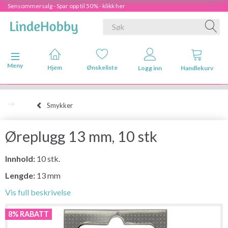
Sensommersalg - Spar opp til 50% - klikk her
Veksle navigasjon
Meny
Hjem
Ønskeliste
Logg inn
Handlekurv
Smykker
Øreplugg 13 mm, 10 stk
Innhold:
10 stk.
Lengde:
13 mm
Vis full beskrivelse
8% RABATT