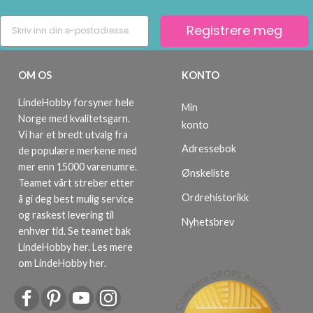
Registrere meg
OM OS
KONTO
LindeHobby forsyner hele
Min
Norge med kvalitetsgarn.
konto
Vi har et bredt utvalg fra
Adressebok
de populære merkene med
mer enn 15000 varenumre.
Ønskeliste
Teamet vårt streber etter
Ordrehistorikk
å gi deg best mulig service
og raskest levering til
Nyhetsbrev
enhver tid. Se teamet bak
LindeHobby her.
Les mere
om LindeHobby her
.