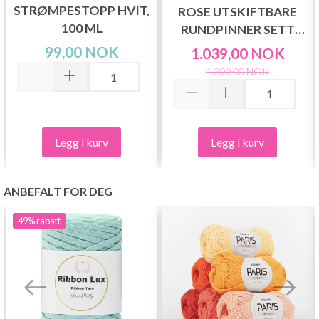
STRØMPESTOPP HVIT,
ROSE UTSKIFTBARE
100 ML
RUNDPINNER SETT
DELUXE
99,00 NOK
1.039,00 NOK
1.299,00 NOK
Legg i kurv
Legg i kurv
ANBEFALT FOR DEG
49%
rabatt