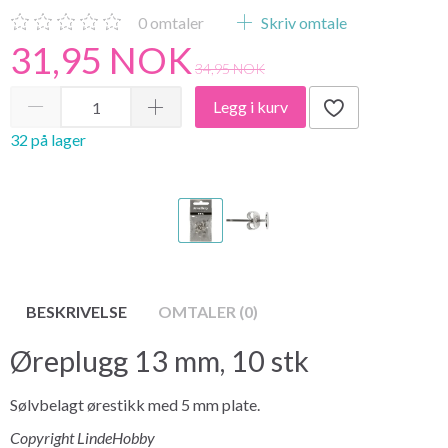
0
omtaler
Skriv omtale
31,95 NOK
34,95 NOK
Legg i kurv
32 på lager
BESKRIVELSE
OMTALER (0)
Øreplugg 13 mm, 10 stk
Sølvbelagt ørestikk med 5 mm plate.
Copyright LindeHobby