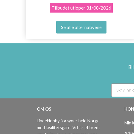
Tilbudet utløper
31/08/2026
Se alle alternativene
Bl
OM OS
KON
LindeHobby forsyner hele Norge
Min 
med kvalitetsgarn. Vi har et bredt
Adre