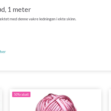
ød, 1 meter
sjektet med denne vakre ledningen i ekte skinn.
 her
50%
rabatt