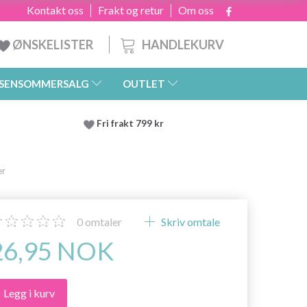
Kontakt oss
Frakt og retur
Om oss
HANDLEKURV
ØNSKELISTER
SENSOMMERSALG
OUTLET
Fri frakt 799 kr
er
0
omtaler
Skriv omtale
26,95 NOK
Legg i kurv