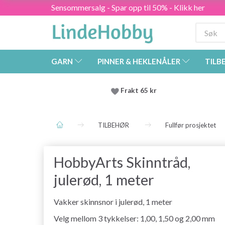
Sensommersalg - Spar opp til 50% - Klikk her
GARN
PINNER & HEKLENÅLER
TILB
Frakt 65 kr
TILBEHØR
Fullfør prosjektet
HobbyArts Skinntråd,
julerød, 1 meter
Vakker skinnsnor i julerød, 1 meter
Velg mellom 3 tykkelser: 1,00, 1,50 og 2,00 mm