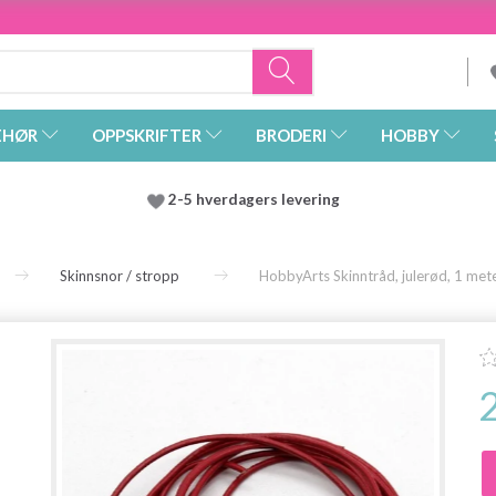
EHØR
OPPSKRIFTER
BRODERI
HOBBY
2-5 hverdagers levering
Skinnsnor / stropp
HobbyArts Skinntråd, julerød, 1 met