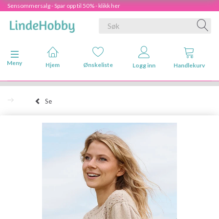
Sensommersalg - Spar opp til 50% - klikk her
Veksle navigasjon
Meny
Hjem
Ønskeliste
Logg inn
Handlekurv
Se