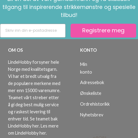
tilgang til inspirerende strikkemønstre og spesielle
tilbud!
Registrere meg
OM OS
KONTO
LindeHobby forsyner hele
Min
Norge med kvalitetsgarn.
konto
Vi har et bredt utvalg fra
Adressebok
de populære merkene med
mer enn 15000 varenumre.
Ønskeliste
Teamet vårt streber etter
Ordrehistorikk
å gi deg best mulig service
og raskest levering til
Nyhetsbrev
enhver tid. Se teamet bak
LindeHobby her.
Les mere
om LindeHobby her
.